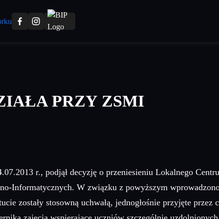
ZIAŁA PRZY ZSMI
.07.2013 r., podjął decyzję o przeniesieniu Lokalnego Cen
zno-Informatycznych. W związku z powyższym wprowadzono d
ucie zostały stosowną uchwałą, jednogłośnie przyjęte przez
ika zajęcia wspierające uczniów szczególnie uzdolnionych z