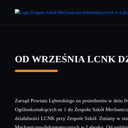
Przejdź
do
treści
głównej
OD WRZEŚNIA LCNK D
Zarząd Powiatu Lęborskiego na posiedzeniu w dniu 04
Ogólnokształcących nr 1 do Zespołu Szkół Mechanic
działalności LCNK przy Zespole Szkół. Zmiany w stat
Mechaniczno-Informatycznych w Lęborku. Od październ