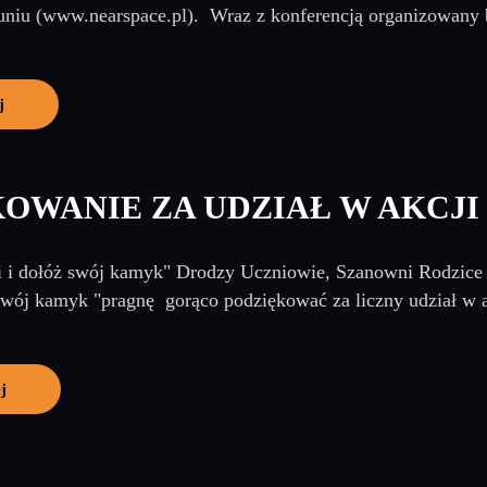
niu (www.nearspace.pl). Wraz z konferencją organizowany b
j
OWANIE ZA UDZIAŁ W AKCJI
 i dołóż swój kamyk" Drodzy Uczniowie, Szanowni Rodzice i 
swój kamyk "pragnę gorąco podziękować za liczny udział w ak
j