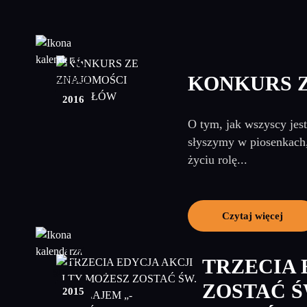
18
KONKURS 
styczeń
2016
O tym, jak wszyscy jes
słyszymy w piosenkach
życiu rolę...
Czytaj więcej
17
TRZECIA 
grudzień
ZOSTAĆ Ś
2015