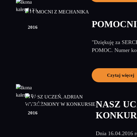
01
grudzień
POMOCNI
2016
"Dziękuję za SERCE
POMOC. Numer konta
Czytaj więcej
18
NASZ UC
kwiecień
2016
KONKUR
Dnia 16.04.2016 r