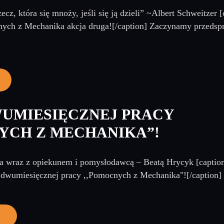
zecz, która się mnoży, jeśli się ją dzieli” ~Albert Schweitzer
ych z Mechanika akcja druga![/caption] Zaczynamy przedsp
UMIESIĘCZNEJ PRACY
YCH Z MECHANIKA”!
 wraz z opiekunem i pomysłodawcą – Beatą Hrycyk [caption 
dwumiesięcznej pracy ,,Pomocnych z Mechanika"![/caption] – 