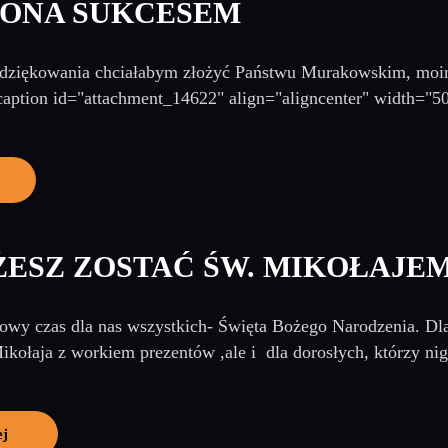
ONA SUKCESEM
odziękowania chciałabym złożyć Państwu Murakowskim, moi
[caption id="attachment_14622" align="aligncenter" width="500
ŻESZ ZOSTAĆ ŚW. MIKOŁAJE
owy czas dla nas wszystkich- Święta Bożego Narodzenia. Dla 
kołaja z workiem prezentów ,ale i dla dorosłych, którzy nigdy
ej