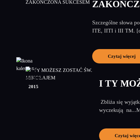
ZAKOŃCZ
Szczególne słowa p
ITE, IITI i III TM. 
Czytaj więcej
18
listopad
I TY MO
2015
Zbliża się wyjątk
wyczekują na...Mi
Czytaj więc