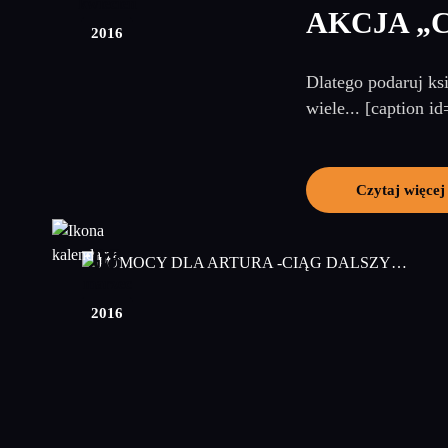
kwiecień
AKCJA „
2016
Dlatego podaruj ksi
wiele... [caption 
Czytaj więcej
08
marzec
2016