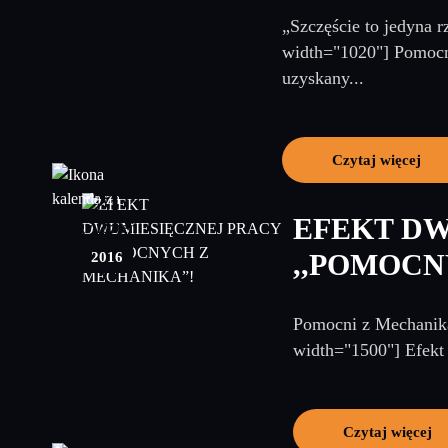
„Szczęście to jedyna r
width="1020"] Pomocn
uzyskany...
Czytaj więcej
21
EFEKT DW
grudzień
2016
,,POMOCN
Pomocni z Mechanika
width="1500"] Efekt 
Czytaj więcej