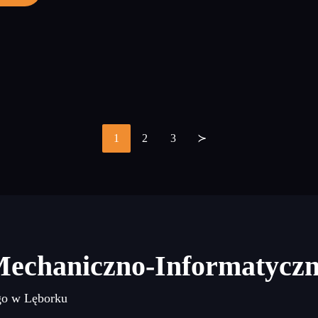
1
2
3
≻
Stronicowanie
wpisów
Mechaniczno-Informatycz
go w Lęborku