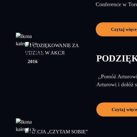
Conference w Toru
Czytaj więce
05
kwiecień
PODZIĘK
2016
,,Pomóż Arturowi
Arturowi i dołóż 
Czytaj więce
04