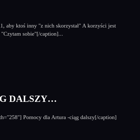
1, aby ktoś inny "z nich skorzystał" A korzyści jest
 "Czytam sobie"[/caption]...
ĄG DALSZY…
th="258"] Pomocy dla Artura -ciąg dalszy[/caption]