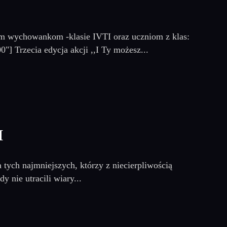
m wychowankom -klasie IVTI oraz uczniom z klas:
"] Trzecia edycja akcji ,,I Ty możesz...
M
tych najmniejszych, którzy z niecierpliwością
 nie utracili wiary...