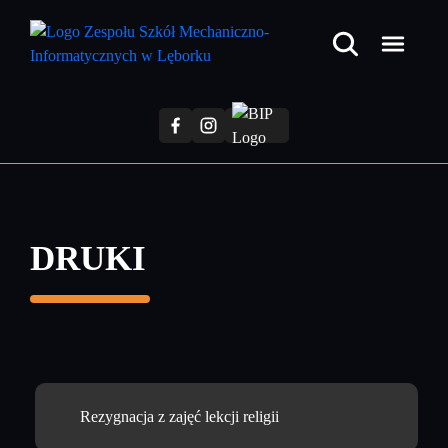
Przejdź
do
treści
głównej
DRUKI
Rezygnacja z zajęć lekcji religii