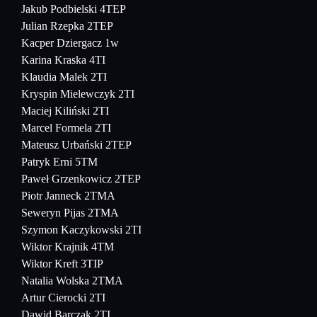
Jakub Podbielski 4TEP
Julian Rzepka 2TEP
Kacper Dziergacz 1w
Karina Kraska 4TI
Klaudia Malek 2TI
Kryspin Mielewczyk 2TI
Maciej Kiliński 2TI
Marcel Formela 2TI
Mateusz Urbański 2TEP
Patryk Erni 5TM
Paweł Grzenkowicz 2TEP
Piotr Janneck 2TMA
Seweryn Pijas 2TMA
Szymon Kaczykowski 2TI
Wiktor Krajnik 4TM
Wiktor Kreft 3TIP
Natalia Wolska 2TMA
Artur Cierocki 2TI
Dawid Barczak 2TI