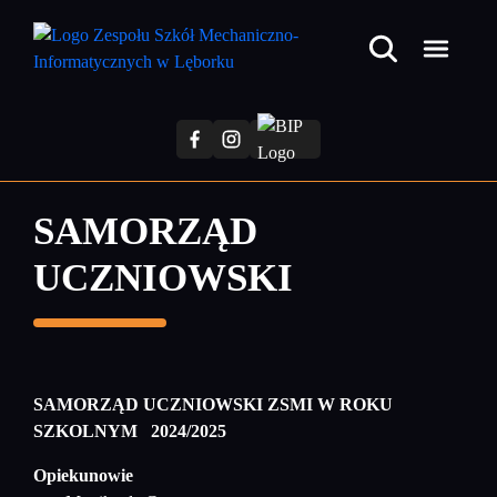
Przejdź
do
treści
głównej
SAMORZĄD
UCZNIOWSKI
SAMORZ
Ą
D UCZNIOWSKI ZSMI W ROKU
SZKOLNYM 2024/2025
Opiekunowie