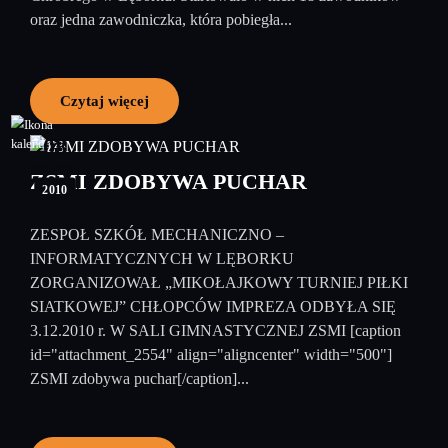
oraz jedna zawodniczka, która pobiegła...
Czytaj więcej
08
grudzień
ZSMI ZDOBYWA PUCHAR
2010
ZESPOŁ SZKÓŁ MECHANICZNO –
INFORMATYCZNYCH W LĘBORKU
ZORGANIZOWAŁ „MIKOŁAJKOWY TURNIEJ PIŁKI
SIATKOWEJ” CHŁOPCÓW IMPREZA ODBYŁA SIĘ
3.12.2010 r. W SALI GIMNASTYCZNEJ ZSMI [caption
id="attachment_2554" align="aligncenter" width="500"]
ZSMI zdobywa puchar[/caption]...