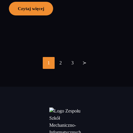
Czytaj więcej
1
2
3
≻
Stronicowanie
wpisów