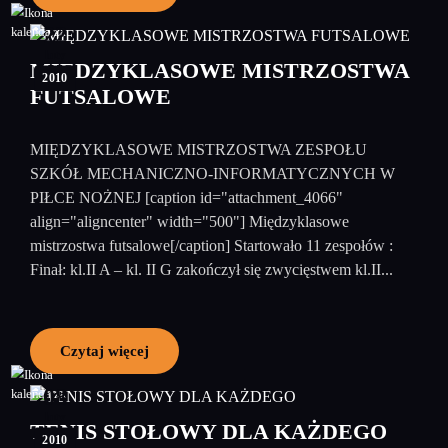
22
luty
MIĘDZYKLASOWE MISTRZOSTWA
2010
FUTSALOWE
MIĘDZYKLASOWE MISTRZOSTWA ZESPOŁU
SZKÓŁ MECHANICZNO-INFORMATYCZNYCH W
PIŁCE NOŻNEJ [caption id="attachment_4066"
align="aligncenter" width="500"] Międzyklasowe
mistrzostwa futsalowe[/caption] Startowało 11 zespołów :
Finał: kl.II A – kl. II G zakończył się zwycięstwem kl.II...
Czytaj więcej
08
luty
TENIS STOŁOWY DLA KAŻDEGO
2010