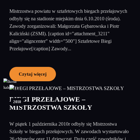
Mistrzostwa powiatu w sztafetowych biegach przełajowych
odbyły się na stadionie miejskim dnia 6.10.2010 (środa).
Zawody zorganizowali: Małgorzata Gębarowska i Piotr
Kaliciński (ZSMI). [caption id="attachment_3211"
align="aligncenter" width="500"] Sztafetowe Biegi
Przełajowe[/caption] Zawody...
Czytaj więcej
01
październik
BIEGI PRZEŁAJOWE –
2010
MISTRZOSTWA SZKOŁY
W piątek 1 października 2010r odbyły się Mistrzostwa
Szkoły w biegach przełajowych. W zawodach wystartowało
26 chłopców oraz 11 dziewcząt. Duża cześć zawodników i