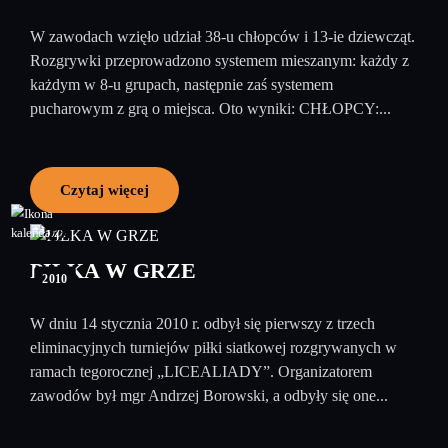
W zawodach wzięło udział 38-u chłopców i 13-ie dziewcząt.
Rozgrywki przeprowadzono systemem mieszanym: każdy z
każdym w 8-u grupach, następnie zaś systemem
pucharowym z grą o miejsca. Oto wyniki: CHŁOPCY:...
Czytaj więcej
22
styczeń
PIŁKA W GRZE
2010
W dniu 14 stycznia 2010 r. odbył się pierwszy z trzech
eliminacyjnych turniejów piłki siatkowej rozgrywanych w
ramach tegorocznej „LICEALIADY”. Organizatorem
zawodów był mgr Andrzej Borowski, a odbyły się one...