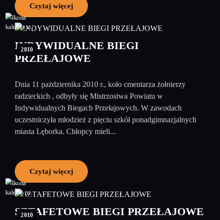
Czytaj więcej
22
październik
INDYWIDUALNE BIEGI
2010
PRZEŁAJOWE
Dnia 11 pażdziernika 2010 r., koło cmentarza żołnierzy
radzieckich , odbyły się Mistrzostwa Powiatu w
Indywidualnych Biegach Przełajowych. W zawodach
uczestniczyła młodzież z pięciu szkół ponadgimnazjalnych
miasta Lęborka. Chłopcy mieli...
Czytaj więcej
12
październik
SZTAFETOWE BIEGI PRZEŁAJOWE
2010