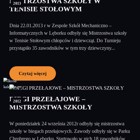
MISTRZOSTWA SZKOŁY W
2013
TENISIE STOŁOWYM
Dnia 22.01.2013 r w Zespole Szkół Mechaniczno –
Informatycznych w Lęborku odbyły się Mistrzostwa szkoły
w Tenisie Stołowym chłopców i dziewcząt. Do Turnieju
przystąpiło 35 zawodników w tym trzy dziewczyny...
Czytaj więcej
25
wrzesień
BIEGI PRZEŁAJOWE –
2012
MISTRZOSTWA SZKOŁY
W poniedziałek 24 września 2012r odbyły się mistrzostwa
szkoły w biegach przełajowych. Zawody odbyły się w Parku
Chrobrego w Lęborku. Startowało w nich 18 zawodników