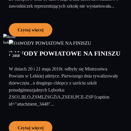
zawodniczek reprezentujących szkołę nie wystartowała...
Czytaj więcej
01
czerwiec
ZAWODY POWIATOWE NA FINISZU
2010
W dniach 20 i 21 maja 2010r. odbyły się Mistrzostwa
Powiatu w Lekkiej atletyce. Pierwszego dnia rywalizowały
dziewczęta , a drugiego chłopcy z sześciu szkół
ponadgimnazjalnych Lęborka:
ZSO1,IILO,ZSMI,ZSGŻiA,ZSEH,PCE-ZSP [caption
id="attachment_3448"...
Czytaj więcej