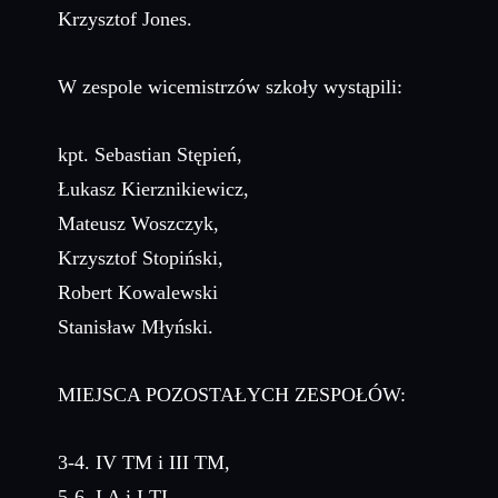
Krzysztof Jones.
W zespole wicemistrzów szkoły wystąpili:
kpt. Sebastian Stępień,
Łukasz Kierznikiewicz,
Mateusz Woszczyk,
Krzysztof Stopiński,
Robert Kowalewski
Stanisław Młyński.
MIEJSCA POZOSTAŁYCH ZESPOŁÓW:
3-4. IV TM i III TM,
5-6. I A i I TI