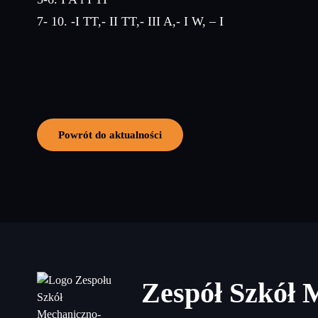
7- 10. -I TT,- II TT,- III A,- I W, – I
Powrót do aktualności
Zespół Szkół 