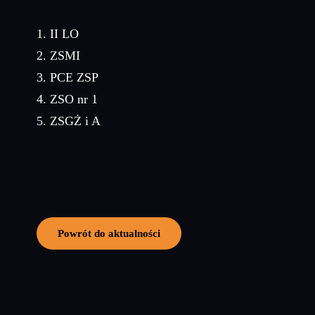
1. II LO
2. ZSMI
3. PCE ZSP
4. ZSO nr 1
5. ZSGŻ i A
Powrót do aktualności