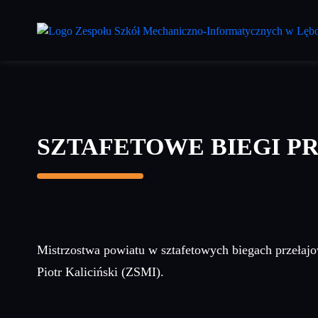
Przejdź
do
treści
głównej
SZTAFETOWE BIEGI P
Mistrzostwa powiatu w sztafetowych biegach przełajo
Piotr Kaliciński (ZSMI).