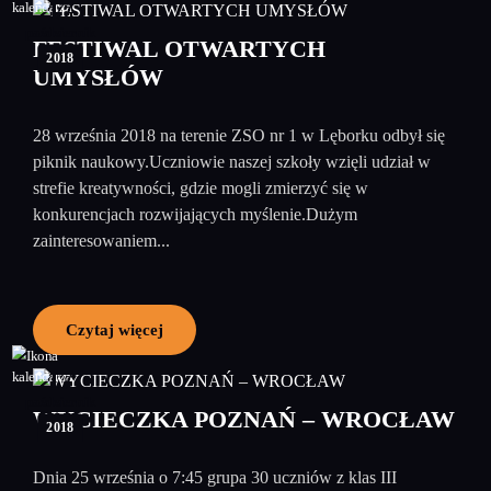
17
październik
FESTIWAL OTWARTYCH
2018
UMYSŁÓW
28 września 2018 na terenie ZSO nr 1 w Lęborku odbył się
piknik naukowy.Uczniowie naszej szkoły wzięli udział w
strefie kreatywności, gdzie mogli zmierzyć się w
konkurencjach rozwijających myślenie.Dużym
zainteresowaniem...
Czytaj więcej
17
październik
WYCIECZKA POZNAŃ – WROCŁAW
2018
Dnia 25 września o 7:45 grupa 30 uczniów z klas III