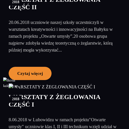
2018
CZĘŚĆ II
20.06.2018 uczniowie naszej szkoły uczestniczyli w
warsztatach kreatywności i innowacyjności na Bałtyku w
ramach projektu „Otwarte umysły”.20 osobowa grupa
najpierw zdobyła wiedzę teoretyczną o żeglarstwie, którą
później mogła wykorzystać...
Czytaj więcej
12
czerwiec
WARSZTATY Z ŻEGLOWANIA
2018
CZĘŚĆ I
8.06.2018 w Lubowidzu w ramach projektu"Otwarte
umysły" uczniowie klas I, II i III technikum wzięli udział w