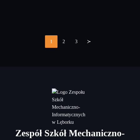
1
2
3
≻
Stronicowanie
wpisów
Zespół Szkół Mechaniczno-