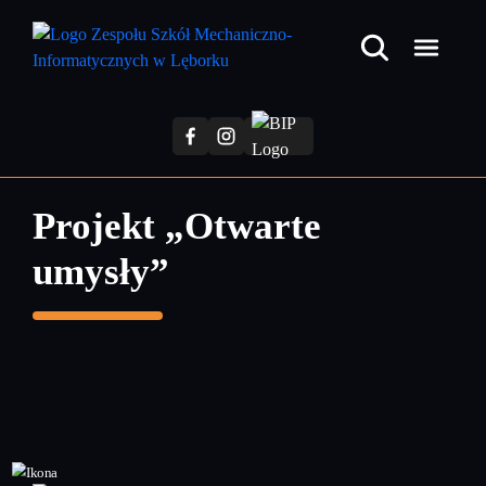
Przejdź
do
treści
głównej
Projekt „Otwarte
umysły”