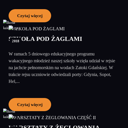
Czytaj więcej
17
wrzesień
SZKOŁA POD ŻAGLAMI
2018
W ramach 5 dniowego edukacyjnego programu
wakacyjnego młodzież naszej szkoły wzięła udział w rejsie
na jachcie pełnomorskim na wodach Zatoki Gdańskiej. W
trakcie rejsu uczniowie odwiedzali porty: Gdynia, Sopot,
Hel,...
Czytaj więcej
26
czerwiec
WARSZTATY Z ŻEGLOWANIA