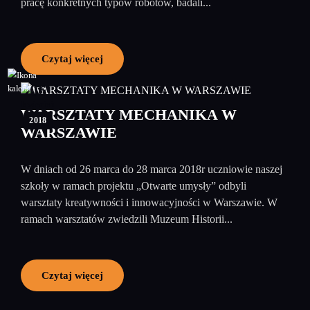
pracę konkretnych typów robotów, badali...
Czytaj więcej
06
kwiecień
WARSZTATY MECHANIKA W
2018
WARSZAWIE
W dniach od 26 marca do 28 marca 2018r uczniowie naszej
szkoły w ramach projektu „Otwarte umysły” odbyli
warsztaty kreatywności i innowacyjności w Warszawie. W
ramach warsztatów zwiedzili Muzeum Historii...
Czytaj więcej