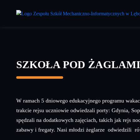
Przejdź
do
treści
głównej
SZKOŁA POD ŻAGLAM
W ramach 5 dniowego edukacyjnego programu wakacyjn
trakcie rejsu uczniowie odwiedzali porty: Gdynia, Sop
spędzali na dodatkowych zajęciach, takich jak rejs 
zabawy i fregaty. Nasi młodzi żeglarze odwiedzili r