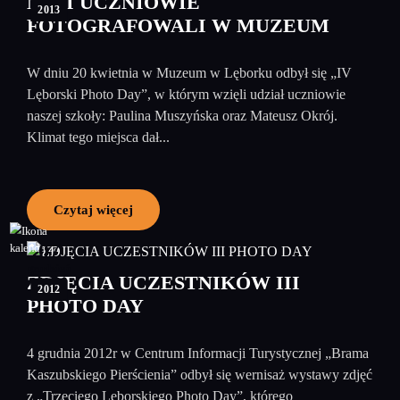
NASI UCZNIOWIE
2013
FOTOGRAFOWALI W MUZEUM
W dniu 20 kwietnia w Muzeum w Lęborku odbył się „IV
Lęborski Photo Day”, w którym wzięli udział uczniowie
naszej szkoły: Paulina Muszyńska oraz Mateusz Okrój.
Klimat tego miejsca dał...
Czytaj więcej
07
grudzień
ZDJĘCIA UCZESTNIKÓW III
2012
PHOTO DAY
4 grudnia 2012r w Centrum Informacji Turystycznej „Brama
Kaszubskiego Pierścienia” odbył się wernisaż wystawy zdjęć
z „Trzeciego Lęborskiego Photo Day”, którego