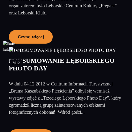
organizatorem było Lęborskie Centrum Kultury „Fregata”
oraz Lęborski Klub...
Czytaj więcej
05
grudzień
PODSUMOWANIE LĘBORSKIEGO
2012
PHOTO DAY
W dniu 04.12.2012 w Centrum Informacji Turystycznej
„Brama Kaszubskiego Pierścienia” odbył się wernisaż
wystawy zdjęć z „Trzeciego Lęborskiego Photo Day”, który
zgromadził liczną grupę zainteresowanych efektami
fotograficznych dokonań. Wśród gości...