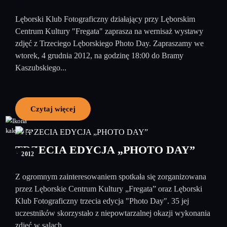
Lęborski Klub Fotograficzny działający przy Lęborskim
Centrum Kultury "Fregata" zaprasza na wernisaż wystawy
zdjęć z Trzeciego Lęborskiego Photo Day. Zapraszamy we
wtorek, 4 grudnia 2012, na godzinę 18:00 do Bramy
Kaszubskiego...
Czytaj więcej
15
październik
TRZECIA EDYCJA „PHOTO DAY”
2012
Z ogromnym zainteresowaniem spotkała się zorganizowana
przez Lęborskie Centrum Kultury „Fregata” oraz Lęborski
Klub Fotograficzny trzecia edycja "Photo Day". 35 jej
uczestników skorzystało z niepowtarzalnej okazji wykonania
zdjęć w salach...