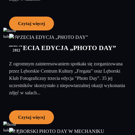
Czytaj więcej
15
październik
TRZECIA EDYCJA „PHOTO DAY”
2012
Z ogromnym zainteresowaniem spotkała się zorganizowana
przez Lęborskie Centrum Kultury „Fregata” oraz Lęborski
Klub Fotograficzny trzecia edycja "Photo Day". 35 jej
uczestników skorzystało z niepowtarzalnej okazji wykonania
zdjęć w salach...
Czytaj więcej
27