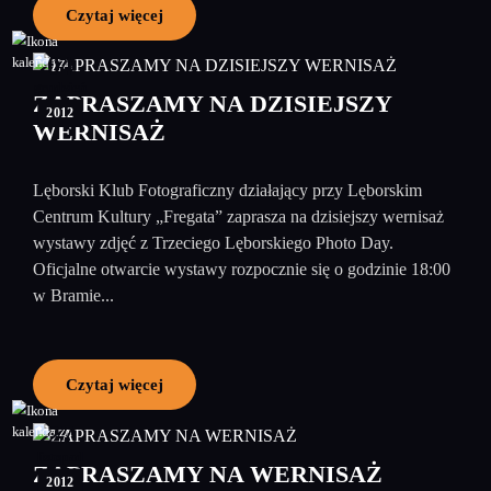
Czytaj więcej
04
grudzień
ZAPRASZAMY NA DZISIEJSZY
2012
WERNISAŻ
Lęborski Klub Fotograficzny działający przy Lęborskim
Centrum Kultury „Fregata” zaprasza na dzisiejszy wernisaż
wystawy zdjęć z Trzeciego Lęborskiego Photo Day.
Oficjalne otwarcie wystawy rozpocznie się o godzinie 18:00
w Bramie...
Czytaj więcej
27
listopad
ZAPRASZAMY NA WERNISAŻ
2012