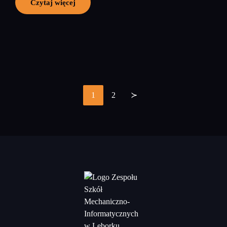
Czytaj więcej
1
2
≻
Stronicowanie
wpisów