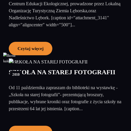
Centrum Edukacji Ekologicznej, prowadzone przez Lokalną
Organizację Turystyczną Ziemia Lęborska,oraz
Nadleśnictwo Lębork. [caption id="attachment_3141"
align="aligncenter" width="500"]...
Czytaj więcej
12
październik
SZKOŁA NA STAREJ FOTOGRAFII
2010
Od 11 października zapraszam do biblioteki na wystawkę -
„Szkoła na starej fotografii”- prezentującą broszury,
publikacje, wybrane kroniki oraz fotografie z życia szkoły na
przestrzeni 64 lat jej istnienia. [caption...