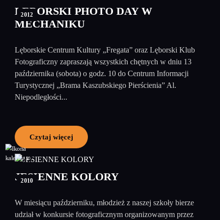
wrzesień
LĘBORSKI PHOTO DAY W
2012
MECHANIKU
Lęborskie Centrum Kultury „Fregata” oraz Lęborski Klub
Fotograficzny zapraszają wszystkich chętnych w dniu 13
października (sobota) o godz. 10 do Centrum Informacji
Turystycznej „Brama Kaszubskiego Pierścienia” Al.
Niepodległości...
Czytaj więcej
22
październik
JESIENNE KOLORY
2010
W miesiącu październiku, młodzież z naszej szkoły bierze
udział w konkursie fotograficznym organizowanym przez