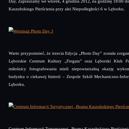
Day. Zapraszamy we wtorek, 4 grudnia 2012, na godzinę 18:00 d
Kaszubskiego Pierścienia przy alei Niepodległości 6 w Lęborku.
Warto przypomnieć, że trzecia Edycja „Photo Day” została zorga
Lęborskie Centrum Kultury „Fregata” oraz Lęborski Klub Fo
miłośnicy fotografowania mieli niepowtarzalną okazję wyko
budynku o ciekawej historii – Zespole Szkół Mechaniczno-Inf
Lęborku.
Centrum Informacji Turystycznej „Brama Kaszubskiego Pierścieni