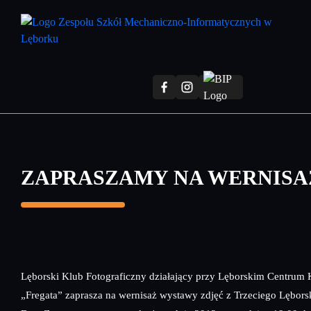
Przejdź
do
treści
głównej
ZAPRASZAMY NA WERNISA
Lęborski Klub Fotograficzny działający przy Lęborskim Centrum 
„Fregata” zaprasza na wernisaż wystawy zdjęć z Trzeciego Lębors