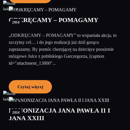
02
październik
ODKRĘCAMY – POMAGAMY
2014
„ODKRĘCAMY – POMAGAMY” to wspaniała akcja, to
szczytny cel… i do jego realizacji już dziś gorąco
zapraszamy. By pomóc chorującej na dziecięce porażenie
mózgowe Julce z pobliskiego Garczegorza, [caption
id="attachment_13800"...
Czytaj więcej
27
kwiecień
KANONIZACJA JANA PAWŁA II I
2014
JANA XXIII