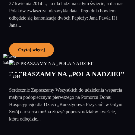
27 kwietnia 2014 r., to dla ludzi na całym świecie, a dla nas
Polaków zwłaszcza, niezwykła data. Tego dnia bowiem
odbędzie się kanonizacja dwóch Papieży: Jana Pawła II i
Jana...
Czytaj więcej
04
kwiecień
ZAPRASZAMY NA „POLA NADZIEI”
2014
Serdecznie Zapraszamy Wszystkich do udzielenia wsparcia
małym podopiecznym pierwszego na Pomorzu Domu
Hospicyjnego dla Dzieci „Bursztynowa Przystań” w Gdyni.
Swój dar serca można złożyć poprzez udział w kweście,
która odbędzie...