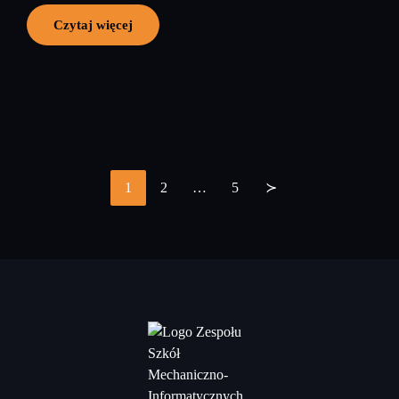
Czytaj więcej
1
2
…
5
≻
Stronicowanie
wpisów