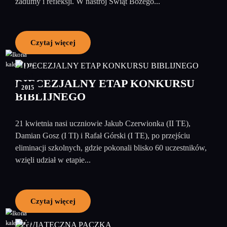
zadumy i refleksji. W nastrój Świąt Bożego...
Czytaj więcej
07
maj
DIECEZJALNY ETAP KONKURSU
2015
BIBLIJNEGO
21 kwietnia nasi uczniowie Jakub Czerwionka (II TE),
Damian Gosz (I TI) i Rafał Górski (I TE), po przejściu
eliminacji szkolnych, gdzie pokonali blisko 60 uczestników,
wzięli udział w etapie...
Czytaj więcej
20