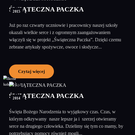
styczeń
ŚWIĄTECZNA PACZKA
2015
Już po raz czwarty uczniowie i pracownicy naszej szkoły
okazali wielkie serce i z ogromnym zaangażowaniem
włączyli się w projekt „Świąteczna Paczka”. Dzięki czemu
zebrane artykuły spożywcze, owoce i słodycze...
Czytaj więcej
18
listopad
ŚWIĄTECZNA PACZKA
2014
Święta Bożego Narodzenia to wyjątkowy czas. Czas, w
którym odkrywamy nasze lepsze ja i szerzej otwieramy
serce na drugiego człowieka. Dzielimy się tym co mamy, by
potrzebujący pomocy również mogli...