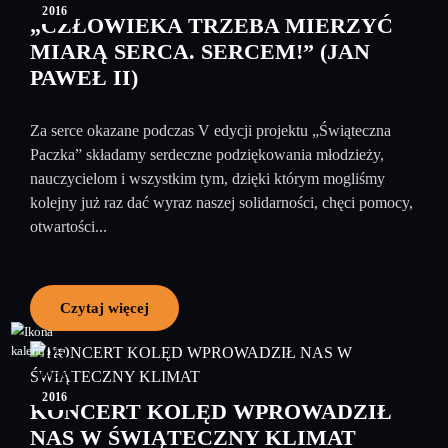
2016
„CZŁOWIEKA TRZEBA MIERZYĆ
MIARĄ SERCA. SERCEM!” (JAN
PAWEŁ II)
Za serce okazane podczas V edycji projektu „Świąteczna
Paczka” składamy serdeczne podziękowania młodzieży,
nauczycielom i wszystkim tym, dzięki którym mogliśmy
kolejny już raz dać wyraz naszej solidarności, chęci pomocy,
otwartości...
Czytaj więcej
05
styczeń
2016
KONCERT KOLĘD WPROWADZIŁ
NAS W ŚWIĄTECZNY KLIMAT