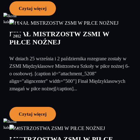
Czytaj więcej
03
październik
FINAŁ MISTRZOSTW ZSMI W
2012
PIŁCE NOŻNEJ
W dniach 25 września i 2 października rozegrane zostały w
ZSMI Międzyklasowe Mistrzostwa Szkoły w piłce nożnej 6-
o osobowej. [caption id="attachment_5208"
align="aligncenter" width="500"] Finał Międzyklasowych
zmagań w piłce nożnej[/caption]...
Czytaj więcej
27
wrzesień
MISTRZOSTWA ZSMI W PIŁCE