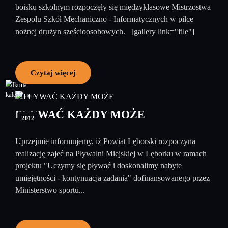
boisku szkolnym rozpoczęły się międzyklasowe Mistrzostwa
Zespołu Szkół Mechaniczno - Informatycznych w piłce
nożnej drużyn sześcioosobowych. [gallery link="file"]
Czytaj więcej
03
wrzesień
PŁYWAĆ KAŻDY MOŻE
2012
Uprzejmie informujemy, iż Powiat Lęborski rozpoczyna
realizację zajeć na Pływalni Miejskiej w Lęborku w ramach
projektu "Uczymy się pływać i doskonalimy nabyte
umiejętności - kontynuacja zadania" dofinansowanego przez
Ministerstwo sportu...