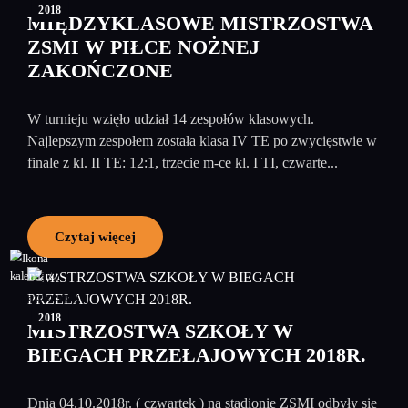
2018
MIĘDZYKLASOWE MISTRZOSTWA
ZSMI W PIŁCE NOŻNEJ
ZAKOŃCZONE
W turnieju wzięło udział 14 zespołów klasowych.
Najlepszym zespołem została klasa IV TE po zwycięstwie w
finale z kl. II TE: 12:1, trzecie m-ce kl. I TI, czwarte...
Czytaj więcej
17
październik
2018
MISTRZOSTWA SZKOŁY W
BIEGACH PRZEŁAJOWYCH 2018R.
Dnia 04.10.2018r. ( czwartek ) na stadionie ZSMI odbyły się