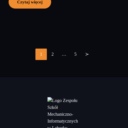
Czytaj więcej
1
2
…
5
≻
Stronicowanie
wpisów