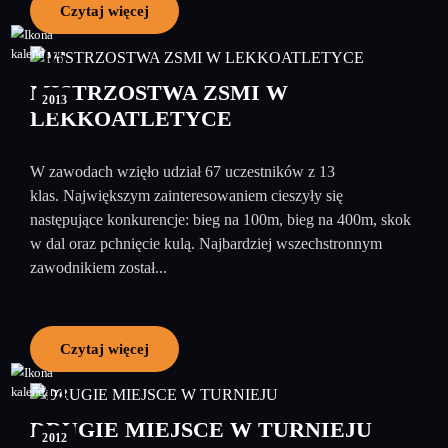
Czytaj więcej
05
czerwiec
MISTRZOSTWA ZSMI W
2013
LEKKOATLETYCE
W zawodach wzięło udział 67 uczestników z 13
klas. Największym zainteresowaniem cieszyły się
następujące konkurencje: bieg na 100m, bieg na 400m, skok
w dal oraz pchnięcie kulą. Najbardziej wszechstronnym
zawodnikiem został...
Czytaj więcej
14
listopad
DRUGIE MIEJSCE W TURNIEJU
2012