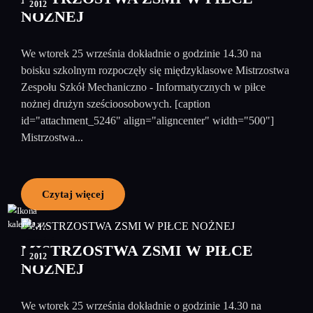
2012
NOŻNEJ
We wtorek 25 września dokładnie o godzinie 14.30 na
boisku szkolnym rozpoczęły się międzyklasowe Mistrzostwa
Zespołu Szkół Mechaniczno - Informatycznych w piłce
nożnej drużyn sześcioosobowych. [caption
id="attachment_5246" align="aligncenter" width="500"]
Mistrzostwa...
Czytaj więcej
27
wrzesień
MISTRZOSTWA ZSMI W PIŁCE
2012
NOŻNEJ
We wtorek 25 września dokładnie o godzinie 14.30 na