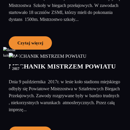
Mistrzostwa Szkoły w biegach przełajowych. W zawodach
startowało 18 uczniów ZSMI, którzy mieli do pokonania
dystans 1500m. Mistrzostwo szkoły...
Czytaj więcej
24
październik
MECHANIK MISTRZEM POWIATU
2017
Dnia 9 października 2017r. w lesie koło stadionu miejskiego
odbyły się Powiatowe Mistrzostwa w Sztafetowych Biegach
Przełajowych. Zawody rozgrywane były w bardzo trudnych
, niekorzystnych warunkach atmosferycznych. Przez całą
imprezę...