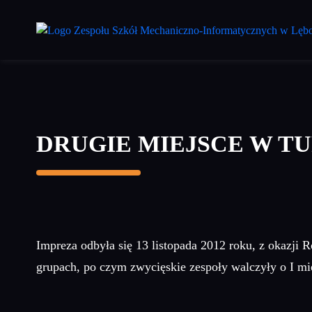
Przejdź
do
treści
głównej
DRUGIE MIEJSCE W T
Impreza odbyła się 13 listopada 2012 roku, z okazji 
grupach, po czym zwycięskie zespoły walczyły o I miej