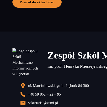
Powrót do aktualności
Zespół Szkół 
im. prof. Henryka Mierzejewskie
ul. Marcinkowskiego 1 - Lębork 84-300
+48 59 862 – 22 – 95
sekretariat@zsmi.pl