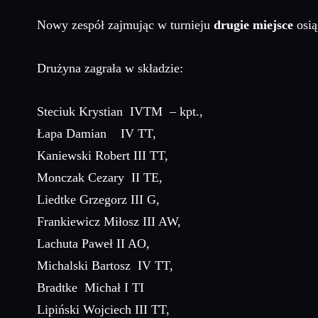
Nowy zespół zajmując w turnieju
drugie miejsce
osią
Drużyna zagrała w składzie:
Steciuk Krystian IVTM – kpt.,
Łapa Damian IV TT,
Kaniewski Robert III TT,
Monczak Cezary II TE,
Liedtke Grzegorz III G,
Frankiewicz Miłosz III AW,
Lachuta Paweł II AO,
Michalski Bartosz IV TT,
Bradtke Michał I TI
Lipiński Wojciech III TT,