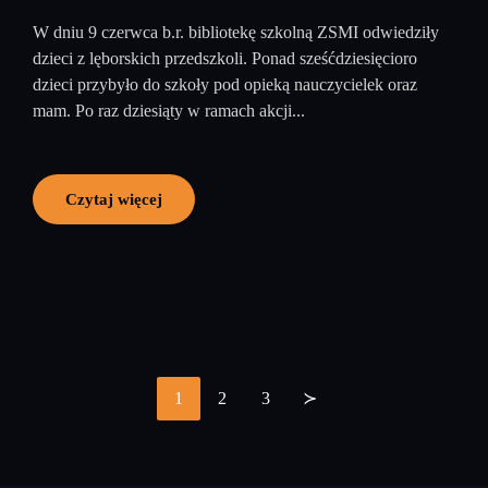
W dniu 9 czerwca b.r. bibliotekę szkolną ZSMI odwiedziły
dzieci z lęborskich przedszkoli. Ponad sześćdziesięcioro
dzieci przybyło do szkoły pod opieką nauczycielek oraz
mam. Po raz dziesiąty w ramach akcji...
Czytaj więcej
1
2
3
≻
Stronicowanie
wpisów