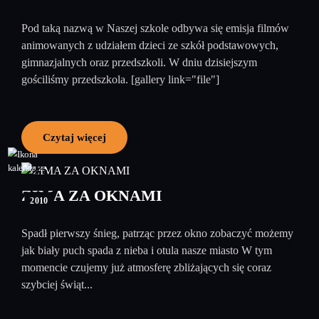
Pod taką nazwą w Naszej szkole odbywa się emisja filmów
animowanych z udziałem dzieci ze szkół podstawowych,
gimnazjalnych oraz przedszkoli. W dniu dzisiejszym
gościliśmy przedszkola. [gallery link="file"]
Czytaj więcej
25
listopad
ZIMA ZA OKNAMI
2010
Spadł pierwszy śnieg, patrząc przez okno zobaczyć możemy
jak biały puch spada z nieba i otula nasze miasto W tym
momencie czujemy już atmosferę zbliżających się coraz
szybciej świąt...