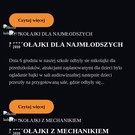
Czytaj więcej
06
grudzień
MIKOŁAJKI DLA NAJMŁODSZYCH
2010
Dnia 6 grudnia w naszej szkole odbyly sie mikolajki dla
przedszkolaków. atrakcjami zaplanowanymi dla dzieci bylo
ogladanie bajki w sali audiowizualnej nastepnie dzieci
przeszły na przygotowaną sale, gdzie odbyły się...
Czytaj więcej
06
grudzień
MIKOŁAJKI Z MECHANIKIEM
2010