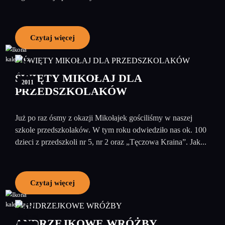
Czytaj więcej
07
grudzień
ŚWIĘTY MIKOŁAJ DLA
2011
PRZEDSZKOLAKÓW
Już po raz ósmy z okazji Mikołajek gościliśmy w naszej
szkole przedszkolaków. W tym roku odwiedziło nas ok. 100
dzieci z przedszkoli nr 5, nr 2 oraz „Tęczowa Kraina”. Jak...
Czytaj więcej
29
listopad
ANDRZEJKOWE WRÓŻBY