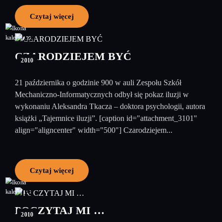
Czytaj więcej
22
październik
CZARODZIEJEM BYĆ
2010
21 października o godzinie 900 w auli Zespołu Szkół
Mechaniczno-Informatycznych odbył się pokaz iluzji w
wykonaniu Aleksandra Tkacza – doktora psychologii, autora
książki „Tajemnice iluzji”. [caption id="attachment_3101"
align="aligncenter" width="500"] Czarodziejem...
Czytaj więcej
09
czerwiec
POCZYTAJ MI …
2010