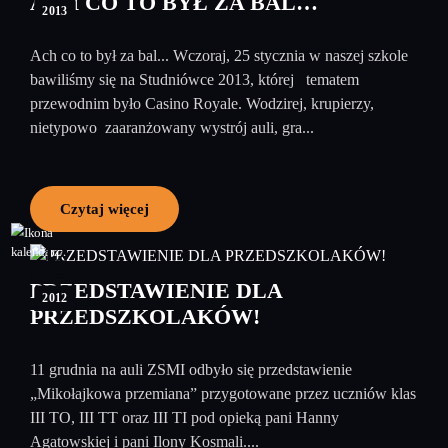
ACH CO TO BYŁ ZA BAL…
2013
Ach co to był za bal... Wczoraj, 25 stycznia w naszej szkole
bawiliśmy się na Studniówce 2013, której tematem
przewodnim było Casino Royale. Wodzirej, krupierzy,
nietypowo zaaranżowany wystrój auli, gra...
Czytaj więcej
12
grudzień
PRZEDSTAWIENIE DLA
2012
PRZEDSZKOLAKÓW!
11 grudnia na auli ZSMI odbyło się przedstawienie
„Mikołajkowa przemiana” przygotowane przez uczniów klas
III TO, III TT oraz III TI pod opieką pani Hanny
Agatowskiej i pani Ilony Kosmali....