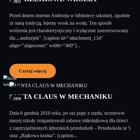
2011
Przed dniem imienin Andrzeja w bibliotece szkolnej, zgodnie
ze starą tradycją, lejemy wosk na wodę. Ten sposób
wróżenia jest charakterystyczny i wyłącznie zarezerwowany
dla „ andrzejek”. [caption id="attachment_134"
align="aligncenter" width="400"]...
Czytaj więcej
08
grudzień
SANTA CLAUS W MECHANIKU
2010
Dnia 6 grudnia 2010 roku, po raz piąty z rzędu, uczniowie
naszej szkoły zorganizowali zabawę mikołajkową dla dzieci
z zaprzyjaźnionych lęborskich przedszkoli – Przedszkola nr 5
oraz „Bajkowa kraina”. [caption...