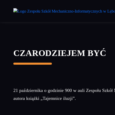
Przejdź
do
treści
głównej
CZARODZIEJEM BYĆ
21 października o godzinie 900 w auli Zespołu Szkół
autora książki „Tajemnice iluzji”.