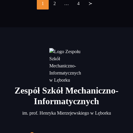
1
2
…
4
≻
Stronicowanie
wpisów
Zespół Szkół Mechaniczno-
Informatycznych
im. prof. Henryka Mierzejewskiego w Lęborku