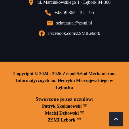
ul. Marcinkowskiego 1 - Lębork 84-300
+48 59 862 – 22 – 95
sekretariat@zsmi.pl
Facebook.com/ZSMILebork
Copyright © 2024 - 2026 Zespół Szkoł Mechaniczno-
Informatycznych im. Henryka Mierzejewskiego w
Lęborku
Stworzone przez uczniów:
Patryk Skolimowski
Maciej Dębowski
ZSMI Lębork