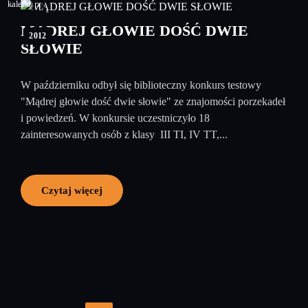
13
listopad
MĄDREJ GŁOWIE DOŚĆ DWIE
2012
SŁOWIE
W październiku odbył się biblioteczny konkurs testowy
"Mądrej głowie dość dwie słowie" ze znajomości porzekadeł
i powiedzeń. W konkursie uczestniczyło 18
zainteresowanych osób z klasy III TI, IV TT,...
Czytaj więcej