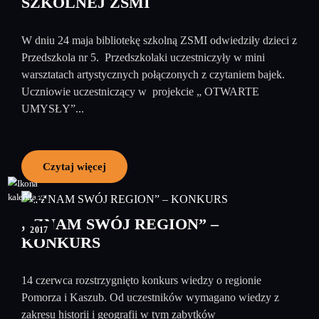
SZKOLNEJ ZSMI
W dniu 24 maja bibliotekę szkolną ZSMI odwiedziły dzieci z
Przedszkola nr 5. Przedszkolaki uczestniczyły w mini
warsztatach artystycznych połączonych z czytaniem bajek.
Uczniowie uczestniczący w projekcie „ OTWARTE
UMYSŁY”...
Czytaj więcej
25
sierpień
„ ZNAM SWÓJ REGION” –
2017
KONKURS
14 czerwca rozstrzygnięto konkurs wiedzy o regionie
Pomorza i Kaszub. Od uczestników wymagano wiedzy z
zakresu historii i geografii w tym zabytków