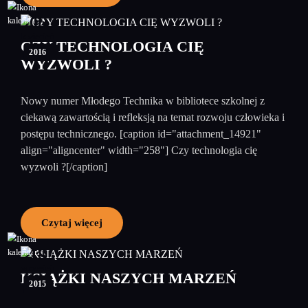
06
kwiecień
CZY TECHNOLOGIA CIĘ
2016
WYZWOLI ?
Nowy numer Młodego Technika w bibliotece szkolnej z
ciekawą zawartością i refleksją na temat rozwoju człowieka i
postępu technicznego. [caption id="attachment_14921"
align="aligncenter" width="258"] Czy technologia cię
wyzwoli ?[/caption]
Czytaj więcej
18
wrzesień
KSIĄŻKI NASZYCH MARZEŃ
2015