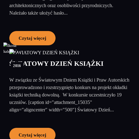
architektonicznych oraz osobliwości przyrodniczych.
Należało także ułożyć hasło...
Czytaj więcej
21
kwiecień
ŚWIATOWY DZIEŃ KSIĄŻKI
2016
W związku ze Światowym Dniem Książki i Praw Autorskich
przeprowadzono i rozstrzygnięto konkurs na projekt okładki
książki techniką dowolną. W konkursie uczestniczyło 19
uczniów. [caption id="attachment_15035"
align="aligncenter" width="500"] Światowy Dzień...
Czytaj więcej