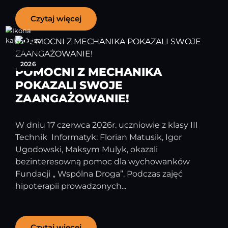
Czytaj więcej
25
czerwiec
2026
POMOCNI Z MECHANIKA
POKAZALI SWOJE
ZAANGAŻOWANIE!
W dniu 17 czerwca 2026r. uczniowie z klasy III
Technik Informatyk: Florian Matusik, Igor
Ugodowski, Maksym Mulyk, okazali
bezinteresowną pomoc dla wychowanków
Fundacji „ Wspólna Droga”. Podczas zajęć
hipoterapii prowadzonych...
Czytaj więcej