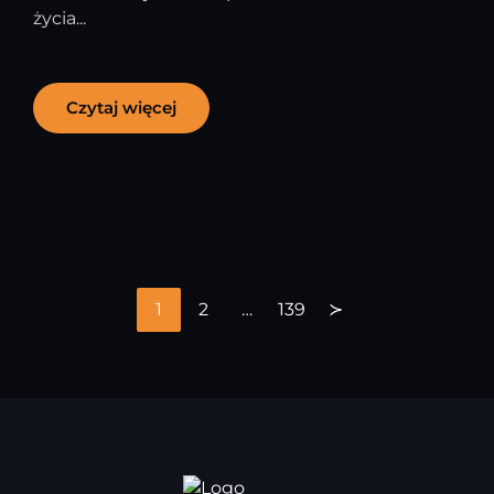
życia...
Czytaj więcej
1
2
…
139
≻
Stronicowanie
wpisów