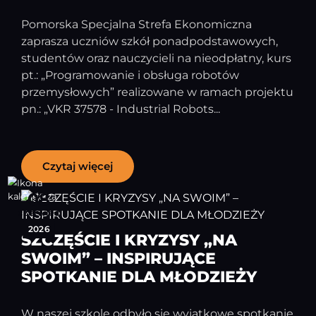
Pomorska Specjalna Strefa Ekonomiczna
zaprasza uczniów szkół ponadpodstawowych,
studentów oraz nauczycieli na nieodpłatny, kurs
pt.: „Programowanie i obsługa robotów
przemysłowych” realizowane w ramach projektu
pn.: „VKR 37578 - Industrial Robots...
Czytaj więcej
08
czerwiec
2026
SZCZĘŚCIE I KRYZYSY „NA
SWOIM” – INSPIRUJĄCE
SPOTKANIE DLA MŁODZIEŻY
W naszej szkole odbyło się wyjątkowe spotkanie