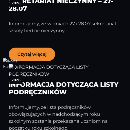
SEKRETARIAT NIECZYNNY – 27-
2026
28.07
Informujemy, że w dniach 27 i 28.07 sekretariat
szkoły będzie nieczynny.
Czytaj więcej
21
lipiec
2026
INFORMACJA DOTYCZĄCA LISTY
PODRĘCZNIKÓW
Informujemy, że lista podręczników
obowiązujących w nadchodzącym roku
szkolnym zostanie przekazana uczniom na
początku roku szkolnego.