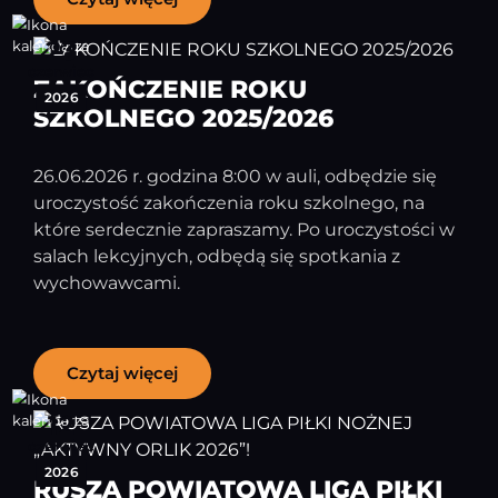
23
czerwiec
ZAKOŃCZENIE ROKU
2026
SZKOLNEGO 2025/2026
26.06.2026 r. godzina 8:00 w auli, odbędzie się
uroczystość zakończenia roku szkolnego, na
które serdecznie zapraszamy. Po uroczystości w
salach lekcyjnych, odbędą się spotkania z
wychowawcami.
Czytaj więcej
12
czerwiec
2026
RUSZA POWIATOWA LIGA PIŁKI