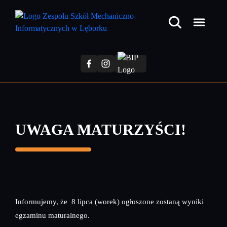
Przejdź
do
treści
głównej
UWAGA MATURZYŚCI!
Informujemy, że 8 lipca (worek) ogłoszone zostaną wyniki
egzaminu maturalnego.