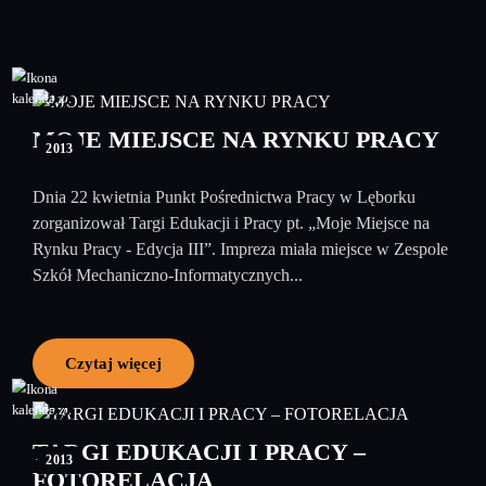
22
kwiecień
MOJE MIEJSCE NA RYNKU PRACY
2013
Dnia 22 kwietnia Punkt Pośrednictwa Pracy w Lęborku
zorganizował Targi Edukacji i Pracy pt. „Moje Miejsce na
Rynku Pracy - Edycja III”. Impreza miała miejsce w Zespole
Szkół Mechaniczno-Informatycznych...
Czytaj więcej
22
kwiecień
TARGI EDUKACJI I PRACY –
2013
FOTORELACJA