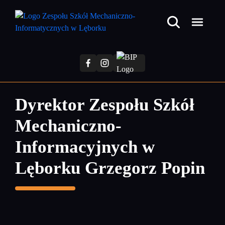
Przejdź
do
treści
głównej
Dyrektor Zespołu Szkół
Mechaniczno-
Informacyjnych w
Lęborku Grzegorz Popin