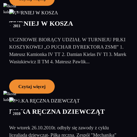
24
luty
TURNIEJ W KOSZA
2011
UCZNIOWIE BIORĄCY UDZIAŁ W TURNIEJU PIŁKI
KOSZYKOWEJ „O PUCHAR DYREKTORA ZSMI” 1.
Mateusz Kamionka IV TT 2. Damian Kielas IV TI 3. Marek
Wasiukiewicz II TM 4. Mateusz Pawlik...
Czytaj więcej
28
październik
PIŁKA RĘCZNA DZIEWCZĄT
2010
We wtorek 26.10.2010r. odbyły się zawody z cyklu
licealiada dziewcząt- Piłka ręczna. Zespół "Mechanika"