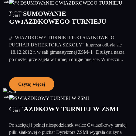
19
grudzień
PODSUMOWANIE
2012
GWIAZDKOWEGO TURNIEJU
„GWIAZDKOWY TURNIEJ PIŁKI SIATKOWEJ O
PUCHAR DYREKTORA SZKOŁY” Impreza odbyła się
18.12.2012 r. w sali gimnastycznej ZSM- I. Drużyna nasza
po niezłej grze zajęła w turnieju drugie miejsce. W meczu...
Czytaj więcej
18
grudzień
GWIAZDKOWY TURNIEJ W ZSMI
2012
Po zaciętej i pełnej niespodzianek walce Gwiazdkowy turniej
piłki siatkowej o puchar Dyrektora ZSMI wygrała drużyna