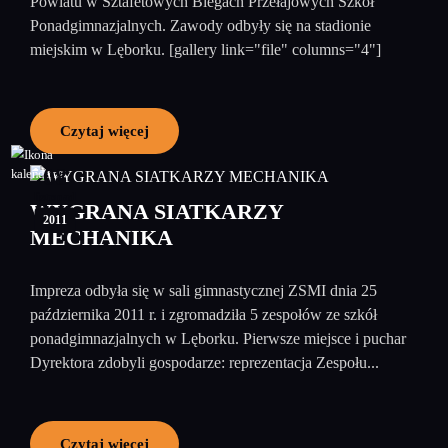
Powiatu w Sztafetowych Biegach Przełajowych Szkół
Ponadgimnazjalnych. Zawody odbyły się na stadionie
miejskim w Lęborku. [gallery link="file" columns="4"]
Czytaj więcej
08
listopad
WYGRANA SIATKARZY
2011
MECHANIKA
Impreza odbyła się w sali gimnastycznej ZSMI dnia 25
października 2011 r. i zgromadziła 5 zespołów ze szkół
ponadgimnazjalnych w Lęborku. Pierwsze miejsce i puchar
Dyrektora zdobyli gospodarze: reprezentacja Zespołu...
Czytaj więcej