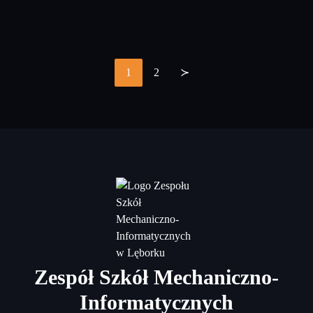
1
2
≻
Stronicowanie
wpisów
Zespół Szkół Mechaniczno-
Informatycznych