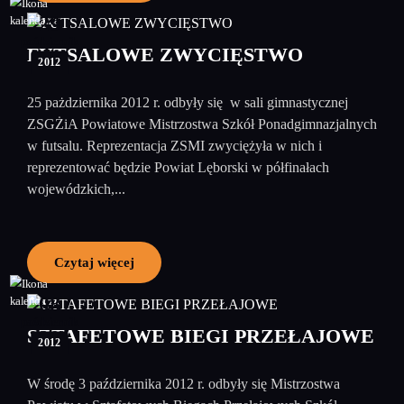
29
październik
FUTSALOWE ZWYCIĘSTWO
2012
25 pażdziernika 2012 r. odbyły się w sali gimnastycznej
ZSGŻiA Powiatowe Mistrzostwa Szkół Ponadgimnazjalnych
w futsalu. Reprezentacja ZSMI zwyciężyła w nich i
reprezentować będzie Powiat Lęborski w półfinałach
wojewódzkich,...
Czytaj więcej
08
październik
SZTAFETOWE BIEGI PRZEŁAJOWE
2012
W środę 3 października 2012 r. odbyły się Mistrzostwa