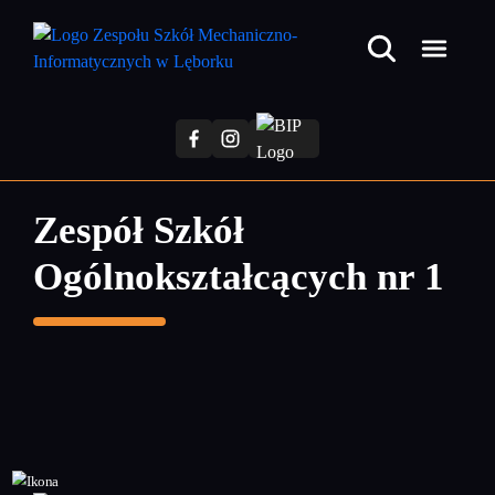
Przejdź
do
treści
głównej
Zespół Szkół
Ogólnokształcących nr 1