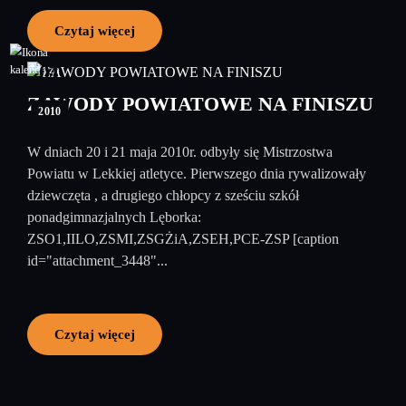
Czytaj więcej
01
czerwiec
ZAWODY POWIATOWE NA FINISZU
2010
W dniach 20 i 21 maja 2010r. odbyły się Mistrzostwa
Powiatu w Lekkiej atletyce. Pierwszego dnia rywalizowały
dziewczęta , a drugiego chłopcy z sześciu szkół
ponadgimnazjalnych Lęborka:
ZSO1,IILO,ZSMI,ZSGŻiA,ZSEH,PCE-ZSP [caption
id="attachment_3448"...
Czytaj więcej