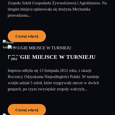
Zespołu Szkół Gospodarki Żywnościowej i Agrobiznesu. Na
drugim miejscu uplasowała się drużyna Mechanika
prowadzona...
Czytaj więcej
14
listopad
DRUGIE MIEJSCE W TURNIEJU
2012
Impreza odbyła się 13 listopada 2012 roku, z okazji
Rocznicy Odzyskania Niepodległości Polski. W turnieju
wzięło udział 5 szkół, które rozgrywały mecze w dwóch
grupach, po czym zwycięskie zespoły walczyły...
Czytaj więcej