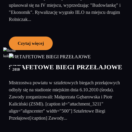
uplasował się na IV miejscu, wyprzedzając "Budowlankę" i
"Ekonomik". Rywalizację wygrało IILO na miejscu drugim
Rolniczak...
Czytaj więcej
12
październik
SZTAFETOWE BIEGI PRZEŁAJOWE
2010
Mistrzostwa powiatu w sztafetowych biegach przełajowych
odbyły się na stadionie miejskim dnia 6.10.2010 (środa).
Zawody zorganizowali: Małgorzata Gębarowska i Piotr
Kaliciński (ZSMI). [caption id="attachment_3211"
align="aligncenter" width="500"] Sztafetowe Biegi
Przełajowe[/caption] Zawody...