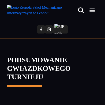
Przejdź
do
treści
głównej
PODSUMOWANIE
GWIAZDKOWEGO
TURNIEJU