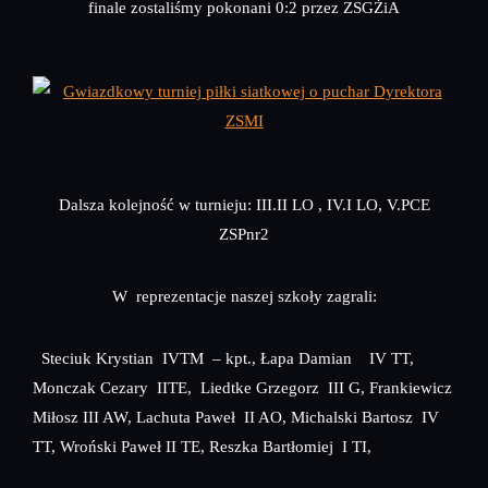
finale zostaliśmy pokonani 0:2 przez ZSGŻiA
Dalsza kolejność w turnieju: III.II LO , IV.I LO, V.PCE
ZSPnr2
W reprezentacje naszej szkoły zagrali:
Steciuk Krystian IVTM – kpt., Łapa Damian IV TT,
Monczak Cezary IITE, Liedtke Grzegorz III G, Frankiewicz
Miłosz III AW, Lachuta Paweł II AO, Michalski Bartosz IV
TT, Wroński Paweł II TE, Reszka Bartłomiej I TI,