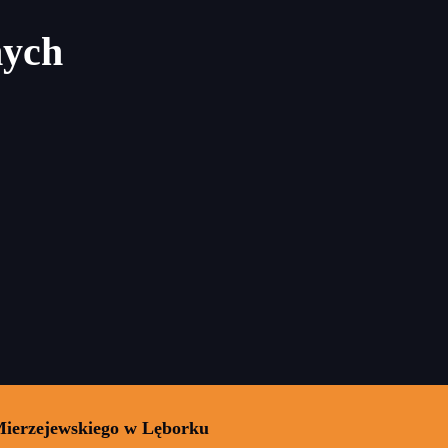
nych
Mierzejewskiego w Lęborku