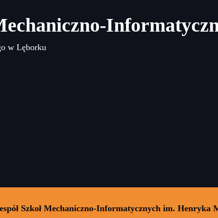
Mechaniczno-Informatycz
go w Lęborku
Zespół Szkoł Mechaniczno-Informatycznych im. Henryka 