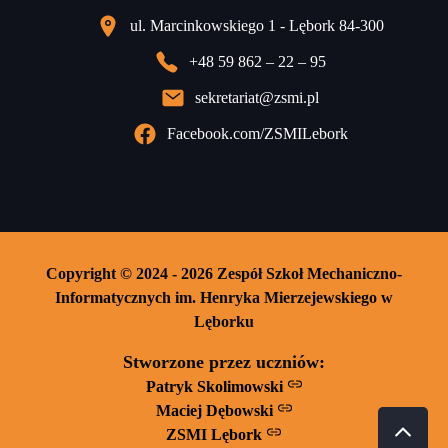
ul. Marcinkowskiego 1 - Lębork 84-300
+48 59 862 – 22 – 95
sekretariat@zsmi.pl
Facebook.com/ZSMILebork
Copyright © 2024 - 2026 Zespół Szkoł Mechaniczno-
Informatycznych im. Henryka Mierzejewskiego w
Lęborku
Stworzone przez uczniów:
Patryk Skolimowski
Maciej Dębowski
ZSMI Lębork