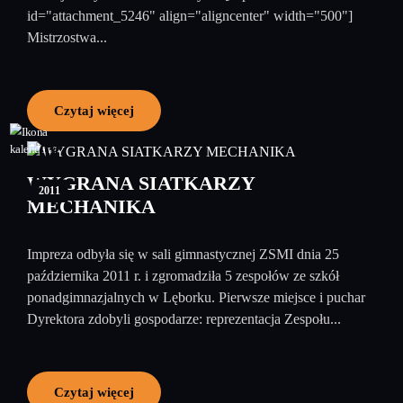
id="attachment_5246" align="aligncenter" width="500"]
Mistrzostwa...
Czytaj więcej
08
listopad
WYGRANA SIATKARZY
2011
MECHANIKA
Impreza odbyła się w sali gimnastycznej ZSMI dnia 25
października 2011 r. i zgromadziła 5 zespołów ze szkół
ponadgimnazjalnych w Lęborku. Pierwsze miejsce i puchar
Dyrektora zdobyli gospodarze: reprezentacja Zespołu...
Czytaj więcej