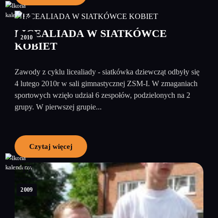
04
luty
LICEALIADA W SIATKÓWCE
2010
KOBIET
Zawody z cyklu licealiady - siatkówka dziewcząt odbyły się
4 lutego 2010r w sali gimnastycznej ZSM-I. W zmaganiach
sportowych wzięło udział 6 zespołów, podzielonych na 2
grupy. W pierwszej grupie...
Czytaj więcej
17
czerwiec
2009