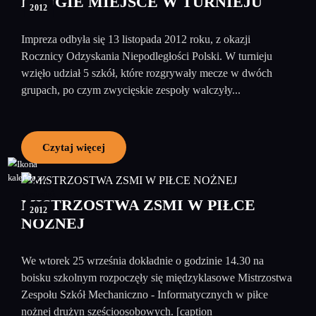
DRUGIE MIEJSCE W TURNIEJU
2012
Impreza odbyła się 13 listopada 2012 roku, z okazji
Rocznicy Odzyskania Niepodległości Polski. W turnieju
wzięło udział 5 szkół, które rozgrywały mecze w dwóch
grupach, po czym zwycięskie zespoły walczyły...
Czytaj więcej
27
wrzesień
MISTRZOSTWA ZSMI W PIŁCE
2012
NOŻNEJ
We wtorek 25 września dokładnie o godzinie 14.30 na
boisku szkolnym rozpoczęły się międzyklasowe Mistrzostwa
Zespołu Szkół Mechaniczno - Informatycznych w piłce
nożnej drużyn sześcioosobowych. [caption