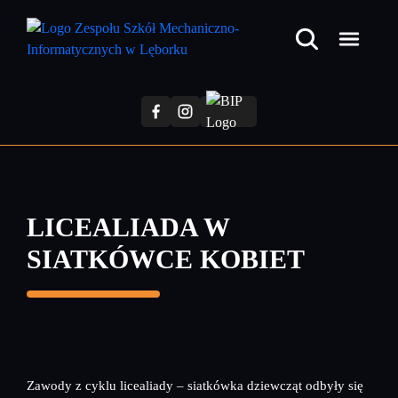
Przejdź
do
treści
głównej
LICEALIADA W
SIATKÓWCE KOBIET
Zawody z cyklu licealiady – siatkówka dziewcząt odbyły się