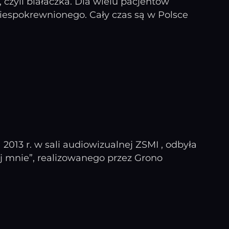
czyli białaczka. Dla wielu pacjentów
iespokrewnionego. Cały czas są w Polsce
2013 r. w sali audiowizualnej ZSMI , odbyła
aj mnie”, realizowanego przez Grono