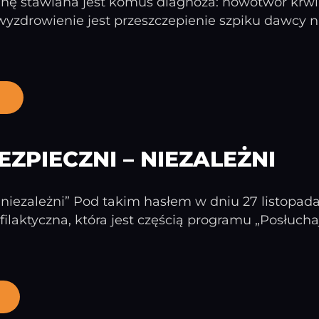
inę stawiana jest komuś diagnoza: nowotwór krwi, 
wyzdrowienie jest przeszczepienie szpiku dawcy n
EZPIECZNI – NIEZALEŻNI
-niezależni” Pod takim hasłem w dniu 27 listopada 
ofilaktyczna, która jest częścią programu „Posłuch