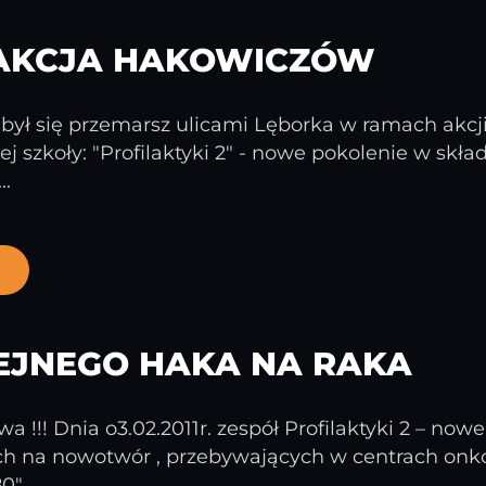
 AKCJA HAKOWICZÓW
dbył się przemarsz ulicami Lęborka w ramach akcji
ej szkoły: "Profilaktyki 2" - nowe pokolenie w skła
..
EJNEGO HAKA NA RAKA
a !!! Dnia o3.02.2011r. zespół Profilaktyki 2 – n
ych na nowotwór , przebywających w centrach onko
"...