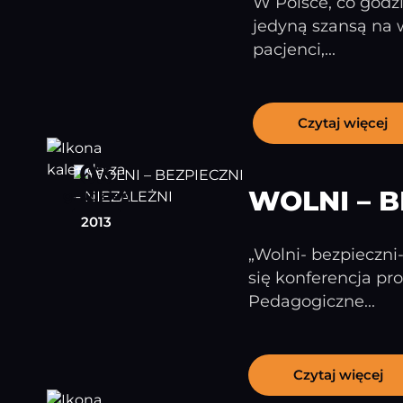
W Polsce, co godz
jedyną szansą na 
pacjenci,...
Czytaj więcej
03
WOLNI – B
grudzień
2013
„Wolni- bezpieczni
się konferencja pr
Pedagogiczne...
Czytaj więcej