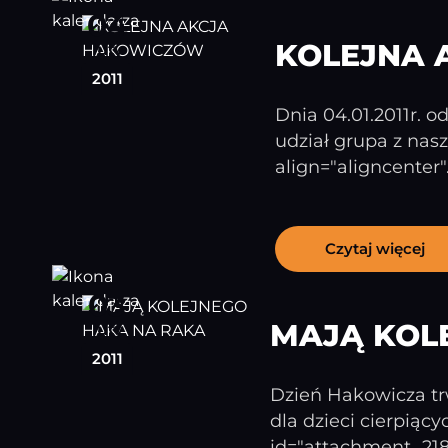
04
KOLEJNA
luty
2011
Dnia 04.01.2011r. o
udział grupa z nasz
align="aligncenter".
Czytaj więcej
03
MAJĄ KOL
luty
2011
Dzień Hakowicza trw
dla dzieci cierpiąc
id="attachment_2180