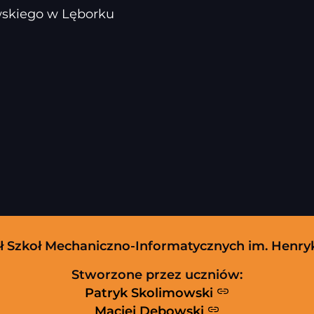
ewskiego w Lęborku
ół Szkoł Mechaniczno-Informatycznych im. Henr
Stworzone przez uczniów:
Patryk Skolimowski
Maciej Dębowski