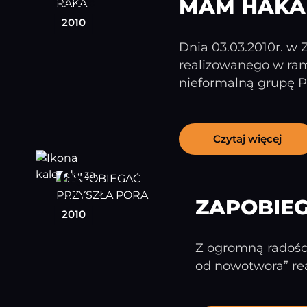
MAM HAKA
marzec
2010
Dnia 03.03.2010r. w
realizowanego w ram
nieformalną grupę Pro
Czytaj więcej
08
luty
ZAPOBIE
2010
Z ogromną radości
od nowotwora” rea