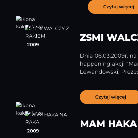
Czytaj więcej
06
ZSMI WALC
marzec
2009
Dnia 06.03.2009r. na
happening akcji "Mam
Lewandowski; Prezes f
Czytaj więcej
27
MAM HAKA
luty
2009