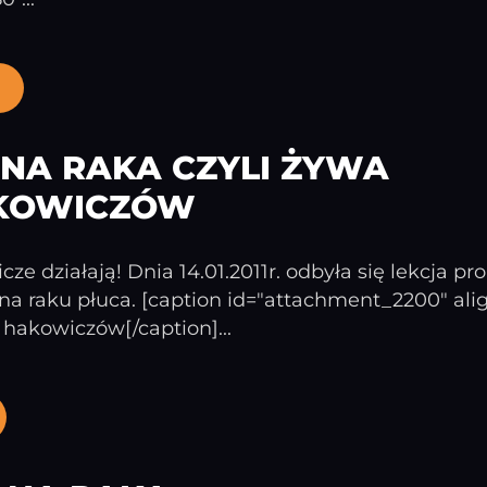
NA RAKA CZYLI ŻYWA
AKOWICZÓW
cze działają! Dnia 14.01.2011r. odbyła się lekcja 
ę na raku płuca. [caption id="attachment_2200" a
a hakowiczów[/caption]...