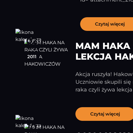
Czytaj więcej
02
MAM HAKA 
luty
LEKCJA H
2011
Akcja ruszyła! Hakowi
Uczniowie skupili si
raka czyli żywa lekcj
Czytaj więcej
10