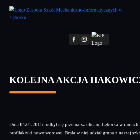
Przejdź
do
treści
głównej
KOLEJNA AKCJA HAKOWI
Dnia 04.01.2011r. odbył się przemarsz ulicami Lęborka w ramach 
profilaktyki nowotworowej. Brała w niej udział grupa z naszej szk