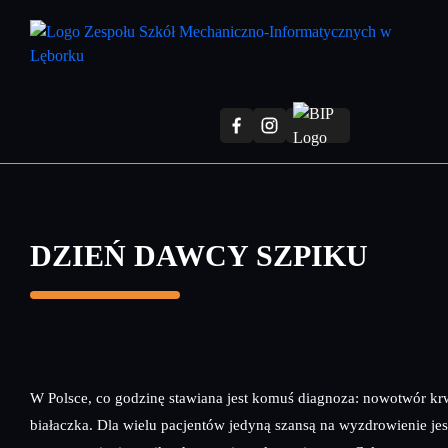
Przejdź
do
treści
głównej
DZIEŃ DAWCY SZPIKU
W Polsce, co godzinę stawiana jest komuś diagnoza: nowotwór krw
białaczka. Dla wielu pacjentów jedyną szansą na wyzdrowienie jes