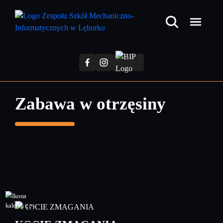
Przejdź
do
treści
głównej
Zabawa w otrzęsiny
16
listopad