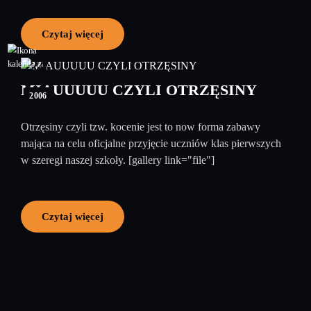
Czytaj więcej
24
październik
MIAUUUUU CZYLI OTRZĘSINY
2006
Otrzęsiny czyli tzw. kocenie jest to now forma zabawy
mająca na celu oficjalne przyjęcie uczniów klas pierwszych
w szeregi naszej szkoły. [gallery link="file"]
Czytaj więcej