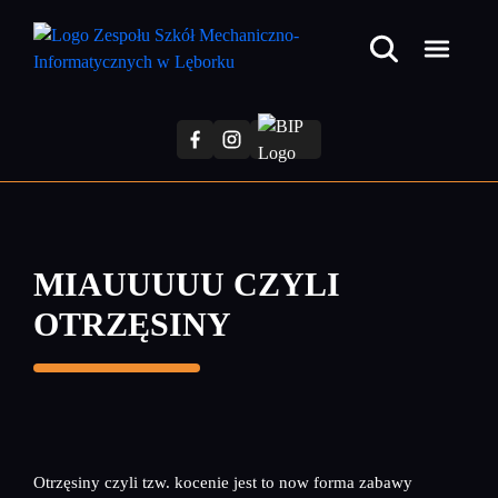
Przejdź
do
treści
głównej
MIAUUUUU CZYLI
OTRZĘSINY
Otrzęsiny czyli tzw. kocenie jest to now forma zabawy