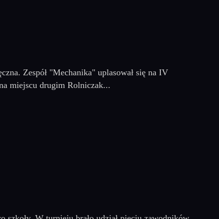
ręczna. Zespół "Mechanika" uplasował się na IV
a miejscu drugim Rolniczak...
wo szkoły. W turnieju brało udział pięciu zawodników.