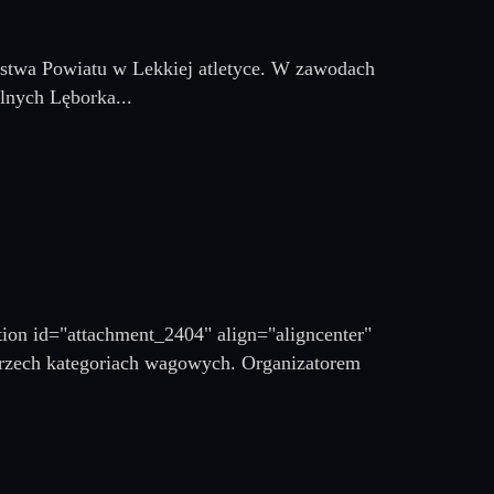
ostwa Powiatu w Lekkiej atletyce. W zawodach
lnych Lęborka...
tion id="attachment_2404" align="aligncenter"
trzech kategoriach wagowych. Organizatorem