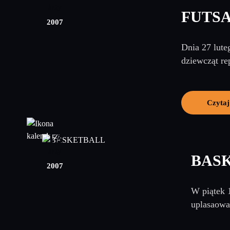
luty
FUTSA
2007
Dnia 27 lute
dziewcząt rep
Czytaj
13
luty
BAS
2007
W piątek 
uplasaował