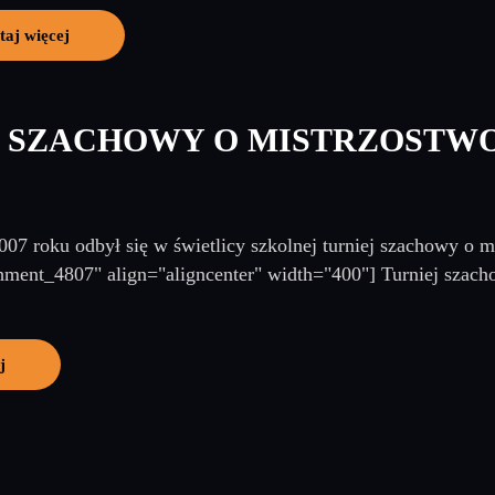
taj więcej
J SZACHOWY O MISTRZOSTW
007 roku odbył się w świetlicy szkolnej turniej szachowy o 
chment_4807" align="aligncenter" width="400"] Turniej szach
j