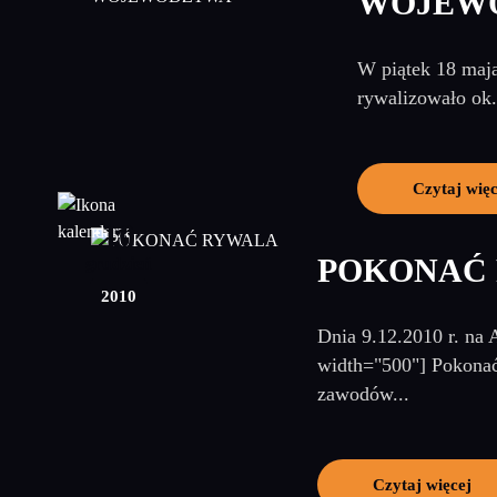
WOJEW
W piątek 18 maja
rywalizowało ok
Czytaj więc
10
POKONAĆ
grudzień
2010
Dnia 9.12.2010 r. na 
width="500"] Pokonać
zawodów...
Czytaj więcej