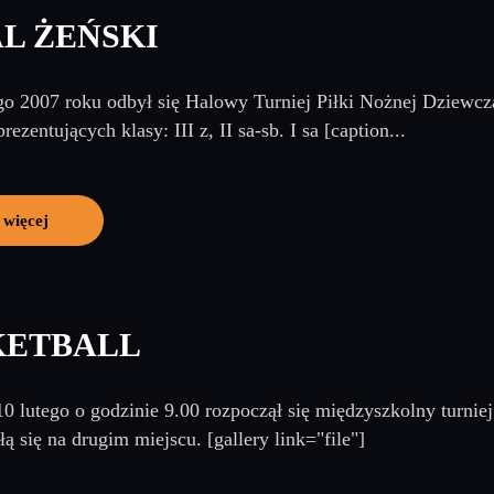
L ŻEŃSKI
go 2007 roku odbył się Halowy Turniej Piłki Nożnej Dziewcz
rezentujących klasy: III z, II sa-sb. I sa [caption...
 więcej
KETBALL
10 lutego o godzinie 9.00 rozpoczął się międzyszkolny turni
ą się na drugim miejscu. [gallery link="file"]