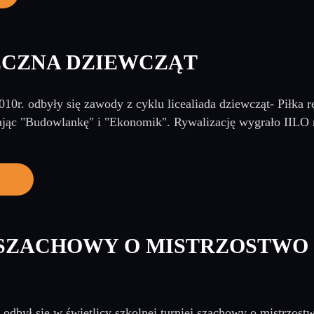
ĘCZNA DZIEWCZĄT
10r. odbyły się zawody z cyklu licealiada dziewcząt- Piłka 
jąc "Budowlankę" i "Ekonomik". Rywalizację wygrało IILO n
 SZACHOWY O MISTRZOSTWO
odbył się w świetlicy szkolnej turniej szachowy o mistrzost