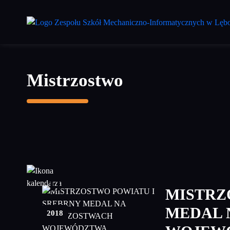
Przejdź
do
treści
głównej
Mistrzostwo
11
MISTRZ
czerwiec
MEDAL 
2018