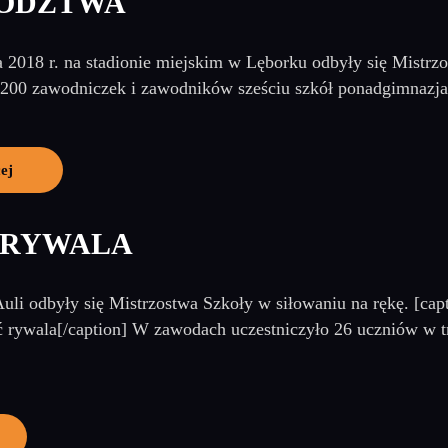
ÓDZTWA
 2018 r. na stadionie miejskim w Lęborku odbyły się Mistrz
.200 zawodniczek i zawodników sześciu szkół ponadgimnazja
ej
 RYWALA
Auli odbyły się Mistrzostwa Szkoły w siłowaniu na rękę. [cap
 rywala[/caption] W zawodach uczestniczyło 26 uczniów w 