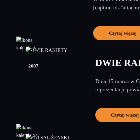
[caption id="attach
Czytaj więcej
22
marzec
DWIE RA
2007
Dnia 15 marca w Go
reprezentacje powi
Czytaj więcej
27