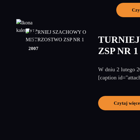
Czy
06
TURNIE
luty
2007
ZSP NR 1
W dniu 2 lutego 2
[caption id="atta
Czytaj więce