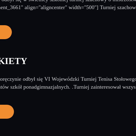
ment_3661" align="aligncenter" width="500"] Turniej szachow
KIETY
ręczynie odbył się VI Wojewódzki Turniej Tenisa Stołowego 
atów szkół ponadgimnazjalnych. .Turniej zainteresował wszyst