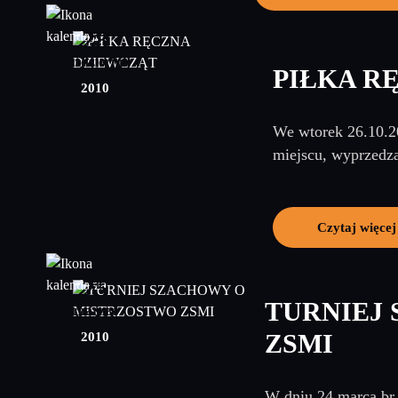
28
październik
PIŁKA R
2010
We wtorek 26.10.20
miejscu, wyprzedza
Czytaj więcej
25
TURNIEJ
marzec
2010
ZSMI
W dniu 24 marca br. 