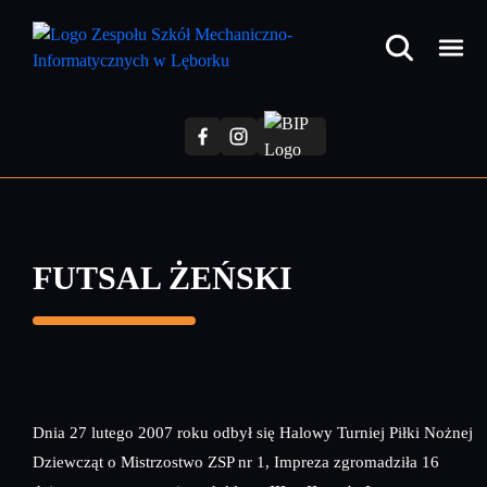
Przejdź
do
treści
głównej
FUTSAL ŻEŃSKI
Dnia 27 lutego 2007 roku odbył się Halowy Turniej Piłki Nożnej
Dziewcząt o Mistrzostwo ZSP nr 1, Impreza zgromadziła 16