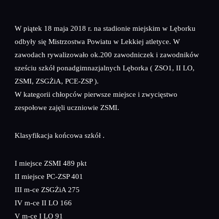
W piątek 18 maja 2018 r. na stadionie miejskim w Lęborku
odbyły się Mistrzostwa Powiatu w Lekkiej atletyce. W
zawodach rywalizowało ok.200 zawodniczek i zawodników
sześciu szkół ponadgimnazjalnych Lęborka ( ZSO1, II LO,
ZSMI, ZSGŻiA, PCE-ZSP ).
W kategorii chłopców pierwsze miejsce i zwycięstwo
zespołowe zajęli uczniowie ZSMI.
Klasyfikacja końcowa szkół .
I miejsce ZSMI 489 pkt
II miejsce PC-ZSP 401
III m-ce ZSGŻiA 275
IV m-ce II LO 166
V m-ce I LO 91