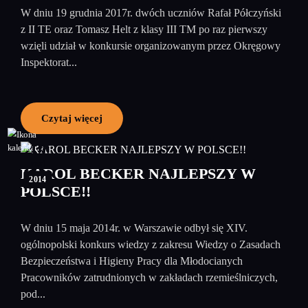
W dniu 19 grudnia 2017r. dwóch uczniów Rafał Półczyński
z II TE oraz Tomasz Helt z klasy III TM po raz pierwszy
wzięli udział w konkursie organizowanym przez Okręgowy
Inspektorat...
Czytaj więcej
19
maj
KAROL BECKER NAJLEPSZY W
2014
POLSCE!!
W dniu 15 maja 2014r. w Warszawie odbył się XIV.
ogólnopolski konkurs wiedzy z zakresu Wiedzy o Zasadach
Bezpieczeństwa i Higieny Pracy dla Młodocianych
Pracowników zatrudnionych w zakładach rzemieślniczych,
pod...