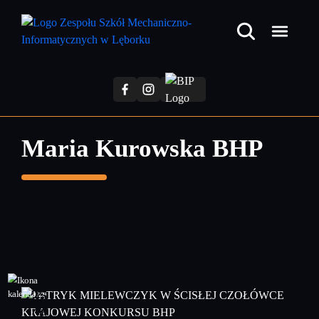
Przejdź
do
treści
głównej
Maria Kurowska BHP
25
maj