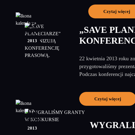
Czytaj więcej
25
„SAVE PLA
kwiecień
KONFERENC
2013
22 kwietnia 2013 roku zo
przygotowaliśmy prezenta
Podczas konferencji najc
Czytaj więcej
04
kwiecień
WYGRALI
2013