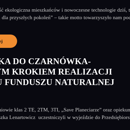
ć ekologiczna mieszkańców i nowoczesne technologie dziś, t
 i dla przyszłych pokoleń” – takie motto towarzyszyło nam pod
ej
KA DO CZARNÓWKA-
M KROKIEM REALIZACJI
U FUNDUSZU NATURALNEJ
niowie klas 2 TE, 2TM, 3TI, „Save Planeciarze” oraz opiek
szka Lenartowicz uczestniczyli w wyjeździe do Przedsiębior