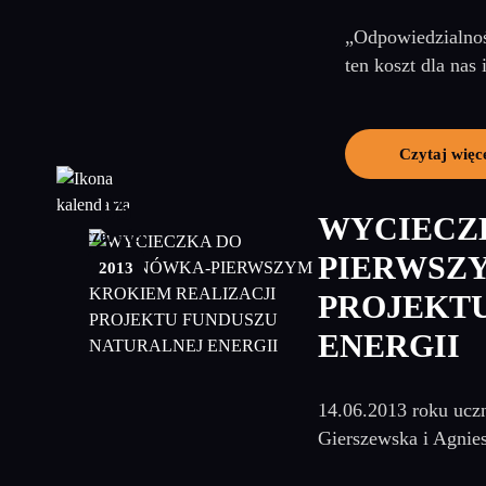
„Odpowiedzialnoś
ten koszt dla nas
Czytaj więc
05
WYCIECZ
czerwiec
PIERWSZY
2013
PROJEKT
ENERGII
14.06.2013 roku ucz
Gierszewska i Agnie