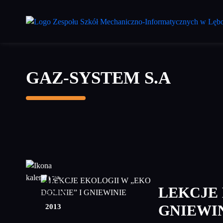
Przejdź
do
treści
głównej
GAZ-SYSTEM S.A
05
LEKCJE 
czerwiec
2013
GNIEWI