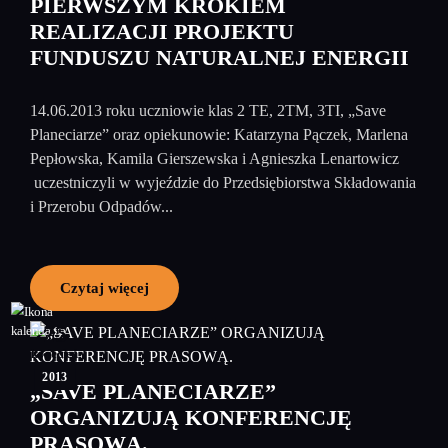
PIERWSZYM KROKIEM
REALIZACJI PROJEKTU
FUNDUSZU NATURALNEJ ENERGII
14.06.2013 roku uczniowie klas 2 TE, 2TM, 3TI, „Save
Planeciarze” oraz opiekunowie: Katarzyna Pączek, Marlena
Pepłowska, Kamila Gierszewska i Agnieszka Lenartowicz
uczestniczyli w wyjeździe do Przedsiębiorstwa Składowania
i Przerobu Odpadów...
Czytaj więcej
25
kwiecień
2013
„SAVE PLANECIARZE”
ORGANIZUJĄ KONFERENCJĘ
PRASOWĄ.