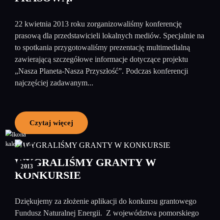
22 kwietnia 2013 roku zorganizowaliśmy konferencję
prasową dla przedstawicieli lokalnych mediów. Specjalnie na
to spotkania przygotowaliśmy prezentację multimedialną
zawierającą szczegółowe informacje dotyczące projektu
„Nasza Planeta-Nasza Przyszłość”. Podczas konferencji
najczęściej zadawanym...
Czytaj więcej
04
kwiecień
WYGRALIŚMY GRANTY W
2013
KONKURSIE
Dziękujemy za złożenie aplikacji do konkursu grantowego
Fundusz Naturalnej Energii. Z województwa pomorskiego