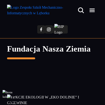
Przejdź
do
treści
głównej
Fundacja Nasza Ziemia
05
czerwiec