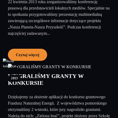
22 kwietnia 2013 roku zorganizowaliśmy konferencję
prasową dla przedstawicieli lokalnych mediów. Specjalnie na
to spotkania przygotowaliśmy prezentację multimedialną
zawierającą szczegółowe informacje dotyczące projektu
„Nasza Planeta-Nasza Przyszłość”. Podczas konferencji
najczęściej zadawanym...
Czytaj więcej
04
kwiecień
WYGRALIŚMY GRANTY W
2013
KONKURSIE
Dziękujemy za złożenie aplikacji do konkursu grantowego
Fundusz Naturalnej Energii. Z województwa pomorskiego
otrzymaliśmy 2 wnioski, które jury nagrodziło grantami.
Należą do nich: „Zielona brać”, projekt złożony przez Szkołę