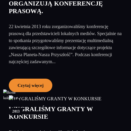
ORGANIZUJĄ KONFERENCJĘ
PRASOWĄ.
22 kwietnia 2013 roku zorganizowaliśmy konferencję
prasową dla przedstawicieli lokalnych mediów. Specjalnie na
to spotkania przygotowaliśmy prezentację multimedialną
zawierającą szczegółowe informacje dotyczące projektu
„Nasza Planeta-Nasza Przyszłość”. Podczas konferencji
najczęściej zadawanym...
Czytaj więcej
04
kwiecień
WYGRALIŚMY GRANTY W
2013
KONKURSIE