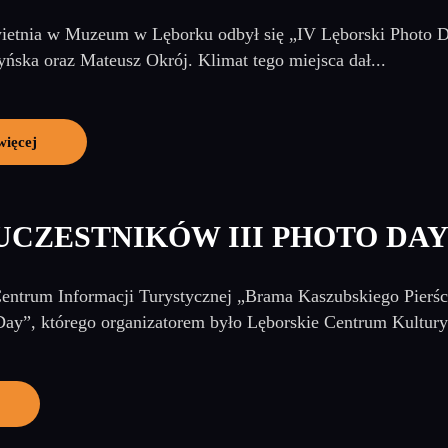
etnia w Muzeum w Lęborku odbył się „IV Lęborski Photo Day
ńska oraz Mateusz Okrój. Klimat tego miejsca dał...
więcej
UCZESTNIKÓW III PHOTO DA
entrum Informacji Turystycznej „Brama Kaszubskiego Pierści
ay”, którego organizatorem było Lęborskie Centrum Kultury 