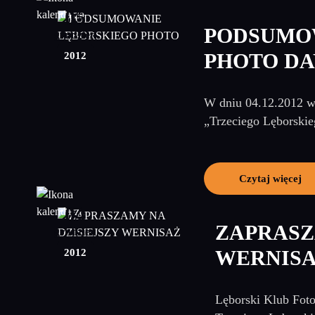
05
PODSUMO
grudzień
2012
PHOTO DA
W dniu 04.12.2012 w 
„Trzeciego Lęborskie
Czytaj więcej
04
ZAPRASZ
grudzień
2012
WERNIS
Lęborski Klub Foto