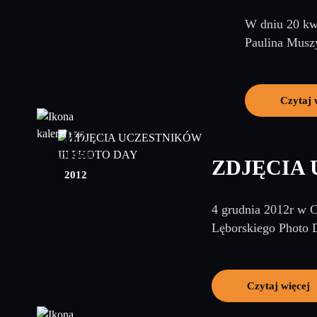
W dniu 20 kwi
Paulina Muszy
Czytaj 
07
grudzień
ZDJĘCIA 
2012
4 grudnia 2012r w C
Lęborskiego Photo D
Czytaj więcej