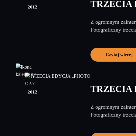
TRZECIA 
2012
Z ogromnym zaintere
Fotograficzny trzeci
Czytaj więcej
15
październik
TRZECIA 
2012
Z ogromnym zaintere
Fotograficzny trzeci