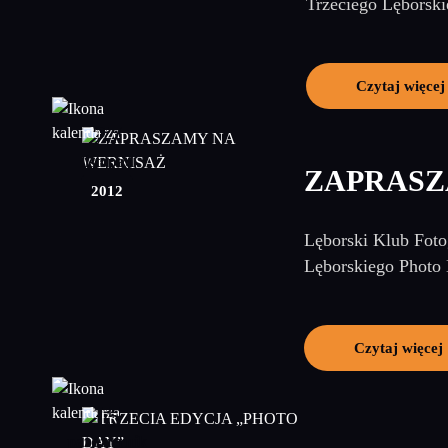
Trzeciego Lęborski
Czytaj więcej
27
listopad
ZAPRASZ
2012
Lęborski Klub Foto
Lęborskiego Photo 
Czytaj więcej
15
październik