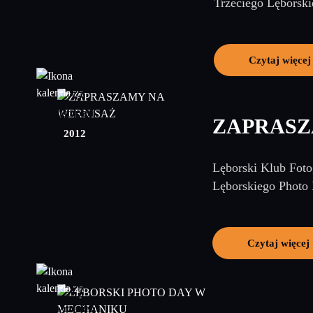
Trzeciego Lęborski
Czytaj więcej
27
listopad
ZAPRASZ
2012
Lęborski Klub Foto
Lęborskiego Photo 
Czytaj więcej
27
wrzesień