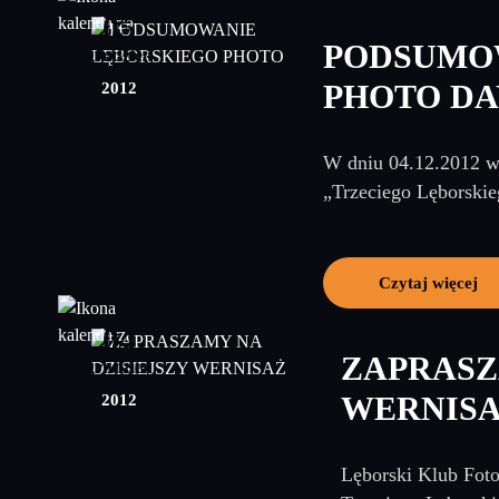
05
PODSUMO
grudzień
2012
PHOTO DA
W dniu 04.12.2012 w 
„Trzeciego Lęborskie
Czytaj więcej
04
ZAPRASZ
grudzień
2012
WERNIS
Lęborski Klub Foto