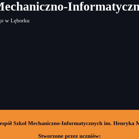
Mechaniczno-Informatycz
go w Lęborku
Zespół Szkoł Mechaniczno-Informatycznych im. Henryka 
Stworzone przez uczniów: