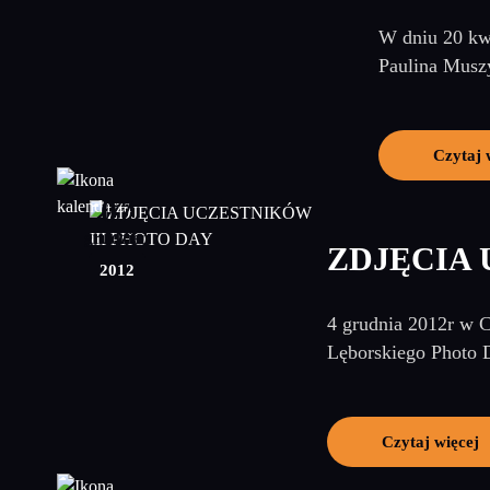
W dniu 20 kwi
Paulina Muszy
Czytaj 
07
grudzień
ZDJĘCIA 
2012
4 grudnia 2012r w C
Lęborskiego Photo D
Czytaj więcej