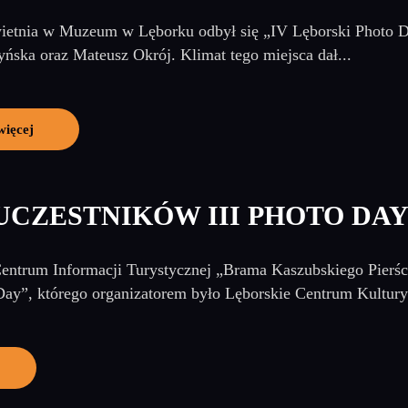
etnia w Muzeum w Lęborku odbył się „IV Lęborski Photo Day
ńska oraz Mateusz Okrój. Klimat tego miejsca dał...
więcej
UCZESTNIKÓW III PHOTO DA
entrum Informacji Turystycznej „Brama Kaszubskiego Pierści
ay”, którego organizatorem było Lęborskie Centrum Kultury 