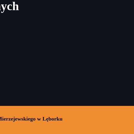
nych
Mierzejewskiego w Lęborku