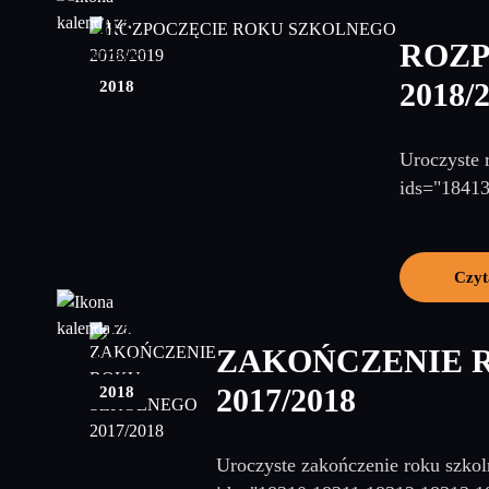
03
ROZP
wrzesień
2018
2018/
Uroczyste 
ids="1841
Czyt
22
ZAKOŃCZENIE 
czerwiec
2018
2017/2018
Uroczyste zakończenie roku szkol