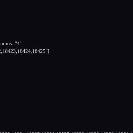
olumns="4"
2,18423,18424,18425"]