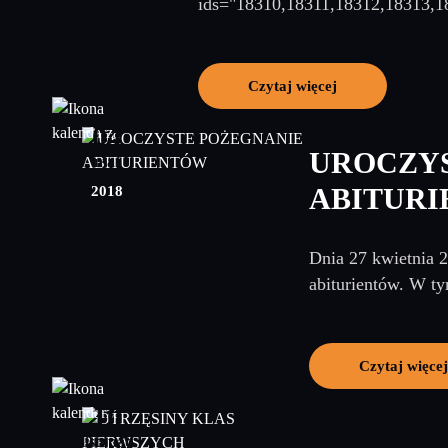
ids="18310,18311,18312,18313,1
Czytaj więcej
04
UROCZY
maj
2018
ABITUR
Dnia 27 kwietnia 
abiturientów. W ty
Czytaj więce
10
listopad