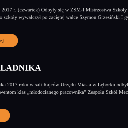
a 2017 r. (czwartek) Odbyły się w ZSM-I Mistrzostwa Szkoł
o szkoły wywalczył po zaciętej walce Szymon Grzesiński I g
ej
ELADNIKA
ika 2017 roku w sali Rajców Urzędu Miasta w Lęborku odbyło
wentom klas „młodocianego pracownika” Zespołu Szkół Mec