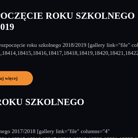
OCZĘCIE ROKU SZKOLNEGO
2019
rozpoczęcie roku szkolnego 2018/2019 [gallery link="file" c
3,18414,18415,18416,18417,18418,18419,18420,18421,1842
aj więcej
ROKU SZKOLNEGO
nego 2017/2018 [gallery link="file" columns="4"