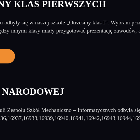
NY KLAS PIERWSZYCH
u odbyły się w naszej szkole „Otrzesiny klas I”. Wybrani prz
dzy innymi klasy miały przygotować prezentację zawodów, o
I NARODOWEJ
auli Zespołu Szkół Mechaniczno – Informatycznych odbyła się
936,16937,16938,16939,16940,16941,16942,16943,16944,16