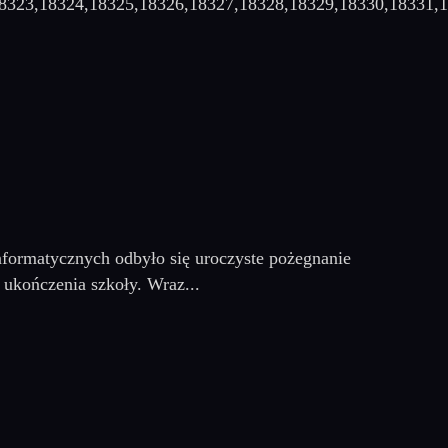
18323,18324,18325,18326,18327,18328,18329,18330,18331,
nformatycznych odbyło się uroczyste pożegnanie
 ukończenia szkoły. Wraz...