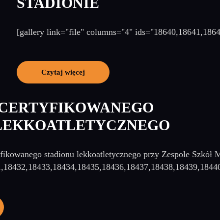
STADIONIE
[gallery link="file" columns="4" ids="18640,18641,18
Czytaj więcej
 CERTYFIKOWANEGO
 LEKKOATLETYCZNEGO
yfikowanego stadionu lekkoatletycznego przy Zespole Szkół 
1,18432,18433,18434,18435,18436,18437,18438,18439,1844