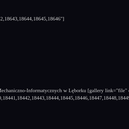
642,18643,18644,18645,18646"]
Mechaniczno-Informatycznych w Lęborku [gallery link="file"
0,18441,18442,18443,18444,18445,18446,18447,18448,1844