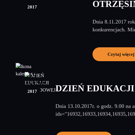
OTRZĘSI
2017
Dnia 8.11.2017 rok
konkurencjach. Mię
Czytaj więcej
19
październik
DZIEŃ EDUKACJ
2017
Dnia 13.10.2017r. o godz. 9.00 na 
ids="16932,16933,16934,16935,16