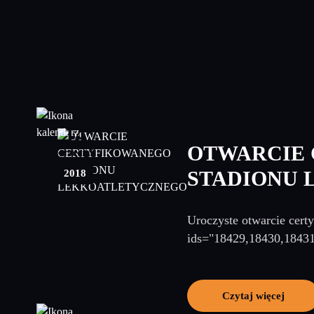
14
OTWARCIE
wrzesień
2018
STADIONU
Uroczyste otwarcie cert
ids="18429,18430,1843
Czytaj więcej