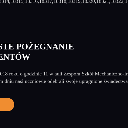
8314,18315,18316,18317,18318,18319,18320,18321,18322,
STE POŻEGNANIE
IENTÓW
2018 roku o godzinie 11 w auli Zespołu Szkół Mechaniczno-I
m dniu nasi uczniowie odebrali swoje upragnione świadectwa
j