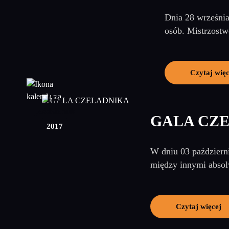
Dnia 28 wrześni
osób. Mistrzostw
Czytaj więc
05
październik
GALA CZ
2017
W dniu 03 październ
między innymi absol
Czytaj więcej