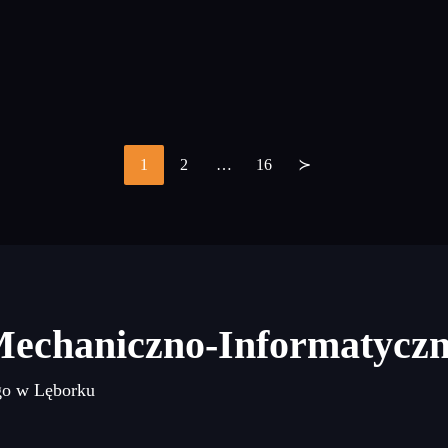
1
2
…
16
≻
Stronicowanie
wpisów
Mechaniczno-Informatycz
go w Lęborku