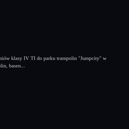
niów klasy IV TI do parku trampolin "Jumpcity" w
in, basen...