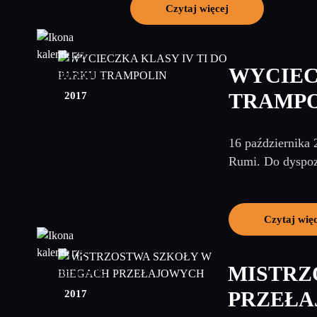
Czytaj więcej
17
WYCIEC
październik
2017
TRAMPO
16 października 
Rumi. Do dyspozy
Czytaj wię
13
MISTRZ
październik
2017
PRZEŁA