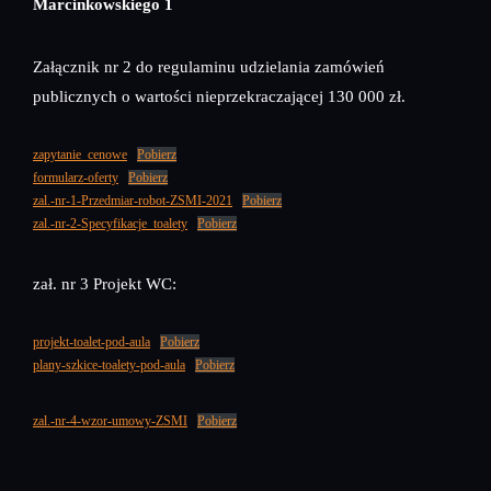
Marcinkowskiego 1
Załącznik nr 2 do regulaminu udzielania zamówień
publicznych o wartości nieprzekraczającej 130 000 zł.
zapytanie_cenowe
Pobierz
formularz-oferty
Pobierz
zal.-nr-1-Przedmiar-robot-ZSMI-2021
Pobierz
zal.-nr-2-Specyfikacje_toalety
Pobierz
zał. nr 3 Projekt WC:
projekt-toalet-pod-aula
Pobierz
plany-szkice-toalety-pod-aula
Pobierz
zal.-nr-4-wzor-umowy-ZSMI
Pobierz