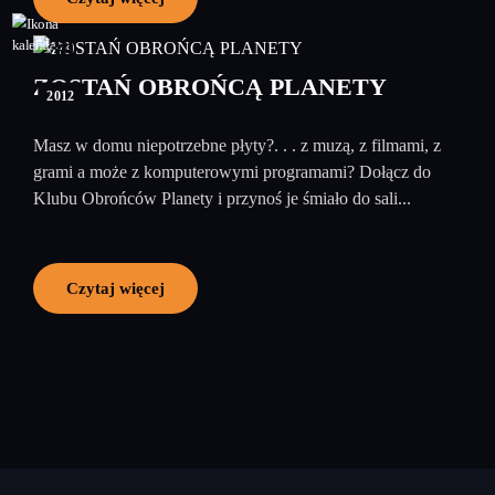
30
listopad
ZOSTAŃ OBROŃCĄ PLANETY
2012
Masz w domu niepotrzebne płyty?. . . z muzą, z filmami, z
grami a może z komputerowymi programami? Dołącz do
Klubu Obrońców Planety i przynoś je śmiało do sali...
Czytaj więcej