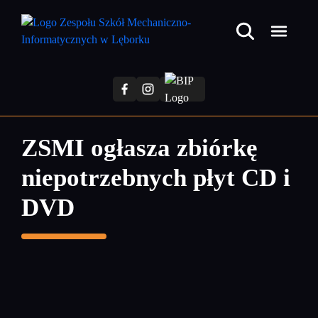
Przejdź
do
treści
głównej
ZSMI ogłasza zbiórkę
niepotrzebnych płyt CD i
DVD