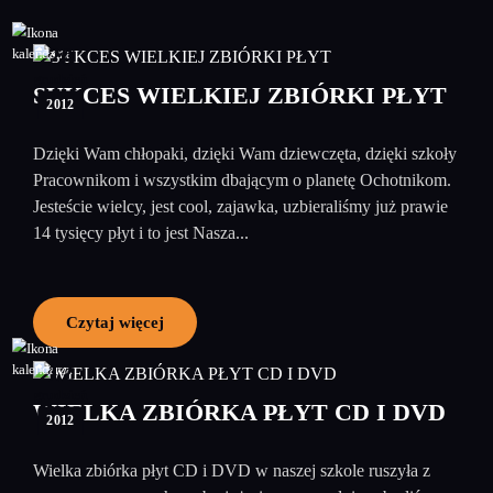
20
grudzień
SUKCES WIELKIEJ ZBIÓRKI PŁYT
2012
Dzięki Wam chłopaki, dzięki Wam dziewczęta, dzięki szkoły
Pracownikom i wszystkim dbającym o planetę Ochotnikom.
Jesteście wielcy, jest cool, zajawka, uzbieraliśmy już prawie
14 tysięcy płyt i to jest Nasza...
Czytaj więcej
12
grudzień
WIELKA ZBIÓRKA PŁYT CD I DVD
2012
Wielka zbiórka płyt CD i DVD w naszej szkole ruszyła z