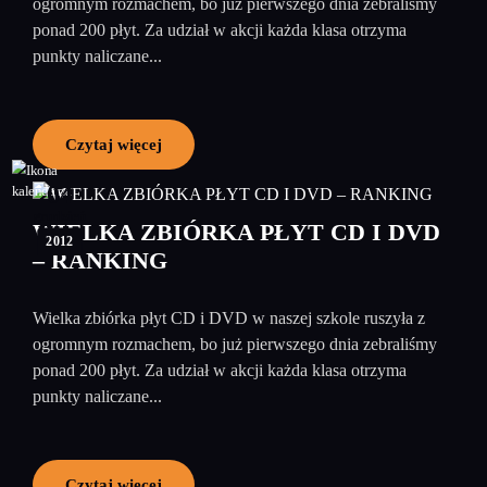
ogromnym rozmachem, bo już pierwszego dnia zebraliśmy
ponad 200 płyt. Za udział w akcji każda klasa otrzyma
punkty naliczane...
Czytaj więcej
04
grudzień
WIELKA ZBIÓRKA PŁYT CD I DVD
2012
– RANKING
Wielka zbiórka płyt CD i DVD w naszej szkole ruszyła z
ogromnym rozmachem, bo już pierwszego dnia zebraliśmy
ponad 200 płyt. Za udział w akcji każda klasa otrzyma
punkty naliczane...
Czytaj więcej