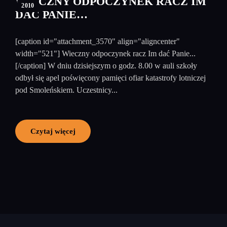
WIECZNY ODPOCZYNEK RACZ IM
2010
DAĆ PANIE…
[caption id="attachment_3570" align="aligncenter"
width="521"] Wieczny odpoczynek racz Im dać Panie...
[/caption] W dniu dzisiejszym o godz. 8.00 w auli szkoły
odbył się apel poświęcony pamięci ofiar katastrofy lotniczej
pod Smoleńskiem. Uczestnicy...
Czytaj więcej