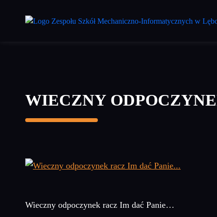
Przejdź
do
treści
głównej
WIECZNY ODPOCZYNEK
Wieczny odpoczynek racz Im dać Panie…