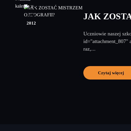
23
JAK ZOST
luty
2012
Uczniowie naszej szko
id="attachment_807" a
raz,...
Czytaj więcej