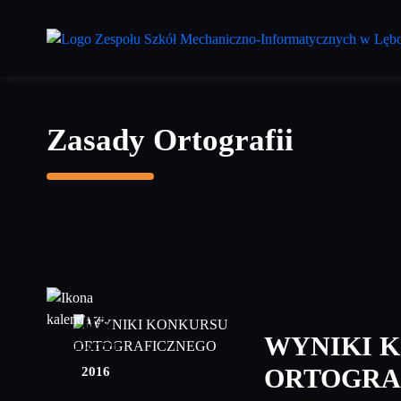
Przejdź
do
treści
głównej
Zasady Ortografii
03
WYNIKI 
marzec
2016
ORTOGRA