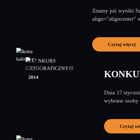
Znamy już wyniki Sz
align="aligncenter" 
Czytaj więcej
10
styczeń
KONKU
2014
Dnia 17 styczni
wybrane osoby 
Czytaj wi