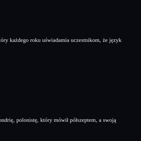
który każdego roku uświadamia uczestnikom, że język
ondrię, polonistę, który mówił półszeptem, a swoją