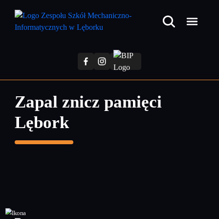
Przejdź
do
treści
głównej
Zapal znicz pamięci
Lębork