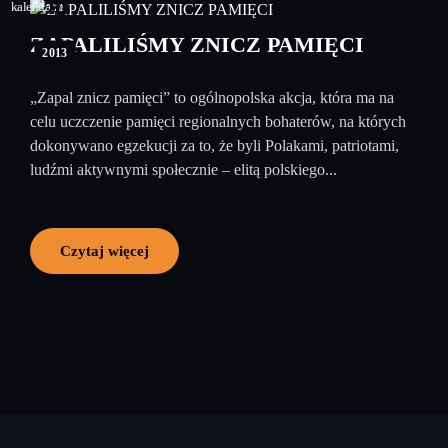
20
październik
ZAPALILIŚMY ZNICZ PAMIĘCI
2013
„Zapal znicz pamięci” to ogólnopolska akcja, która ma na
celu uczczenie pamięci regionalnych bohaterów, na których
dokonywano egzekucji za to, że byli Polakami, patriotami,
ludźmi aktywnymi społecznie – elitą polskiego...
Czytaj więcej