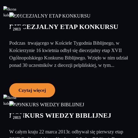
23
kwiecień
DIECEZJALNY ETAP KONKURSU
2013
Podczas trwającego w Kościele Tygodnia Biblijnego, w
Kościerzynie 16 kwietnia odbył się diecezjalny etap XVII
Ogólnopolskiego Konkursu Biblijnego. Wzięło w nim udział
ponad 30 uczestników z diecezji pelplińskiej, w tym...
Czytaj więcej
27
marzec
KONKURS WIEDZY BIBLIJNEJ
2013
W całym kraju 22 marca 2013r. odbywał się pierwszy etap