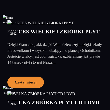
20
grudzień
SUKCES WIELKIEJ ZBIÓRKI PŁYT
2012
Dzięki Wam chłopaki, dzięki Wam dziewczęta, dzięki szkoły
Pracownikom i wszystkim dbającym o planetę Ochotnikom.
Jesteście wielcy, jest cool, zajawka, uzbieraliśmy już prawie
14 tysięcy płyt i to jest Nasza...
Czytaj więcej
12
grudzień
WIELKA ZBIÓRKA PŁYT CD I DVD
2012