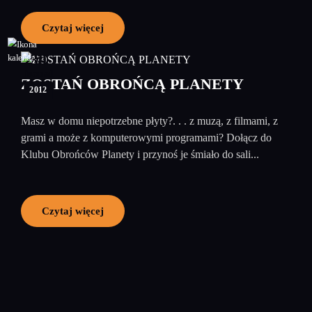
Czytaj więcej
30
listopad
ZOSTAŃ OBROŃCĄ PLANETY
2012
Masz w domu niepotrzebne płyty?. . . z muzą, z filmami, z
grami a może z komputerowymi programami? Dołącz do
Klubu Obrońców Planety i przynoś je śmiało do sali...
Czytaj więcej