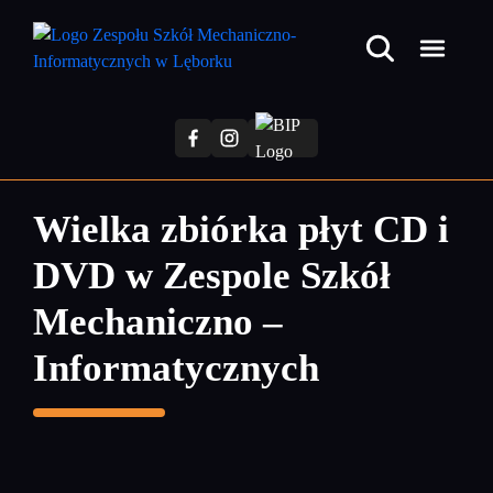
Przejdź
do
treści
głównej
Wielka zbiórka płyt CD i
DVD w Zespole Szkół
Mechaniczno –
Informatycznych